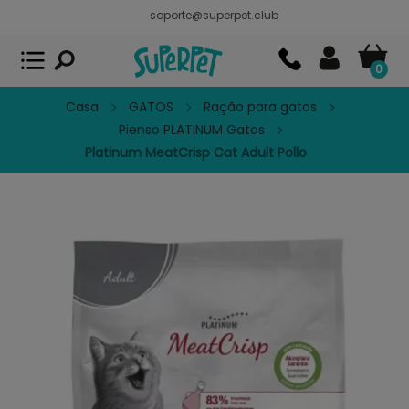
soporte@superpet.club
Superpet, comida para mascotas
VER
x
Superpet Club.
APP GRATIS - En
Google Play
0
Casa
GATOS
Ração para gatos
Pienso PLATINUM Gatos
Platinum MeatCrisp Cat Adult Pollo