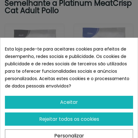
Semelhante a Platinum MeatCrisp
Cat Adult Pollo
Esta loja pede-te para aceitares cookies para efeitos de
desempenho, redes sociais e publicidade. Os cookies de
publicidade e de redes sociais de terceiros são utilizados
para te oferecer funcionalidades sociais e anúncios
personalizados. Aceitas estes cookies e o processamento
de dados pessoais envolvidos?
PLATINUM
PLATINUM
Platinum MeatCrisp Cat
Platinum MeatCrisp Kitten
Aceitar
Adult Pescado
Pollo
¡Últimas produtos!
¡Últimas produtos!
Rejeitar todos os cookies
41,16 €
41,16 €
Personalizar