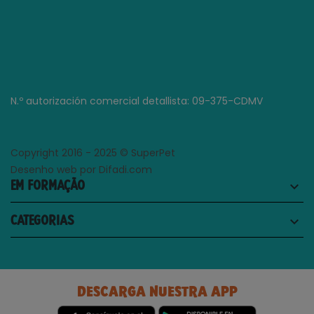
N.º autorización comercial detallista: 09-375-CDMV
Copyright 2016 - 2025 © SuperPet
Desenho web por Difadi.com
EM FORMAÇÃO
keyboard_arrow_down
CATEGORIAS
keyboard_arrow_down
DESCARGA NUESTRA APP