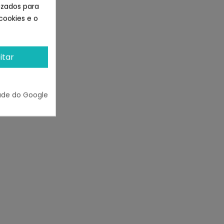
lizados para
cookies e o
itar
ade do Google