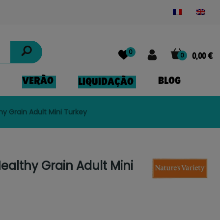
Powered by
Translate
0
0
0,00 €
VERÃO
BLOG
LIQUIDAÇÃO
hy Grain Adult Mini Turkey
Healthy Grain Adult Mini