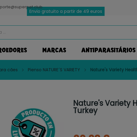
porte@superpet.club
Envio gratuito a partir de 49 euros
ROEDORES
MARCAS
ANTIPARASITÁRIOS
ara cães
Pienso NATURE´S VARIETY
Nature's Variety Healt
Nature's Variety 
Turkey