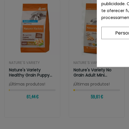
publicidade. 
te oferecer f
processament
Perso
NATURE´S VARIETY
NATURE´S VARIETY
Nature's Variety
Nature's Variety No
Healthy Grain Puppy
Grain Adult Mini
Medium/Maxi...
Chicken
¡Últimas produtos!
¡Últimas produtos!
61,44 €
59,61 €