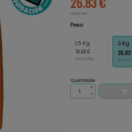
26.83 €
Com IVA
Peso
1,5 Kg
3 Kg
14.48 €
26.83
9.65 €/Kg
8.94 €
Quantidade
