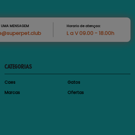
S UMA MENSAGEM
Horario de atençao:
e@superpet.club
L a V 09.00 - 18.00h
CATEGORIAS
Caes
Gatos
Marcas
Ofertas