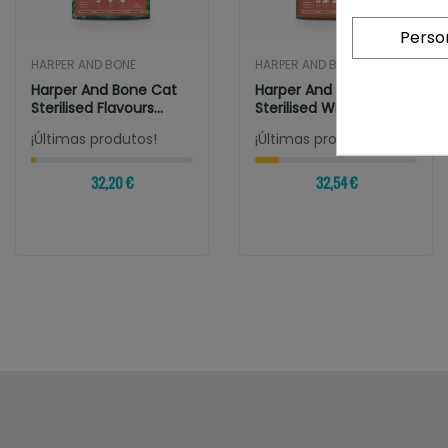
Perso
HARPER AND BONE
HARPER AND BONE
Harper And Bone Cat
Harper And Bone Cat
Sterilised Flavours
Sterilised Wild
Farm
Mountain
¡Últimas produtos!
¡Últimas produtos!
32,20 €
32,54 €