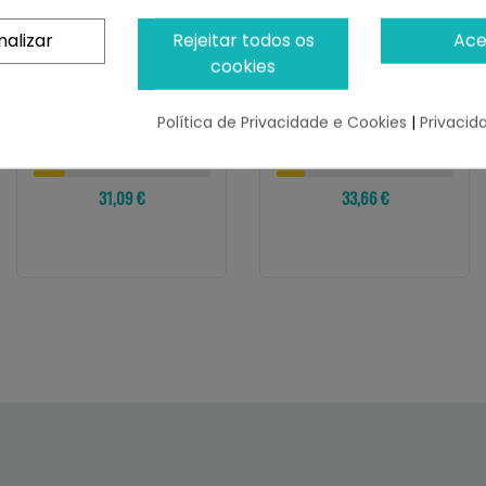
nalizar
Rejeitar todos os
Ace
cookies
HARPER AND BONE
HARPER AND BONE
Harper And Bones Cat
Harper And Bone Cat
Adult Flavours Farm
Sterilised Ocean
Política de Privacidade e Cookies
|
Privacid
Wonders
¡Últimas produtos!
¡Últimas produtos!
31,09 €
33,66 €