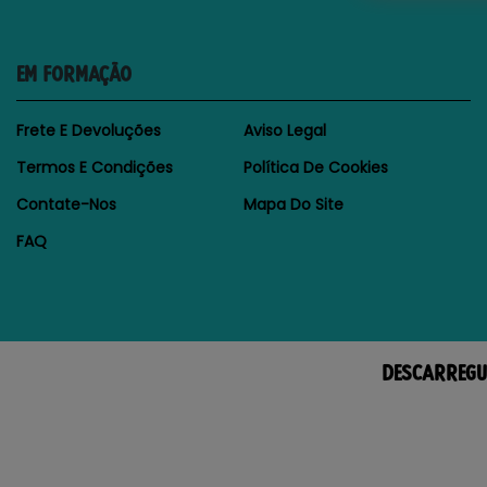
EM FORMAÇÃO
Frete E Devoluções
Aviso Legal
Termos E Condições
Política De Cookies
Contate-Nos
Mapa Do Site
FAQ
DESCARREGU