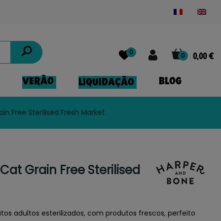
Powered by
Translate
0
0
0,00 €
VERÃO
BLOG
LIQUIDAÇÃO
in Free Sterilised Fresh Market
at Grain Free Sterilised
os adultos esterilizados, com produtos frescos, perfeito