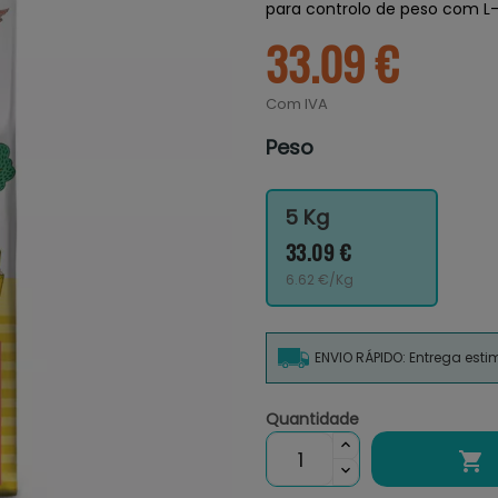
para controlo de peso com L-
33.09 €
Com IVA
Peso
5 Kg
33.09 €
6.62 €/Kg
ENVIO RÁPIDO: Entrega est
Quantidade
