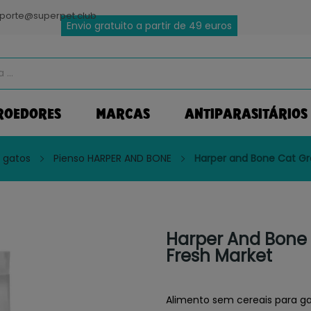
porte@superpet.club
Envio gratuito a partir de 49 euros
ROEDORES
MARCAS
ANTIPARASITÁRIOS
 gatos
Pienso HARPER AND BONE
Harper and Bone Cat Gra
Harper And Bone C
Fresh Market
Alimento sem cereais para gat