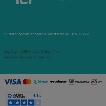
N.º autorización comercial detallista: 09-375-CDMV
Copyright 2016 - 2025 © SuperPet
Desenho web por Difadi.com