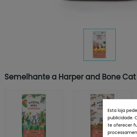
Semelhante a Harper and Bone Cat Gr
Esta loja ped
publicidade. 
te oferecer f
processament