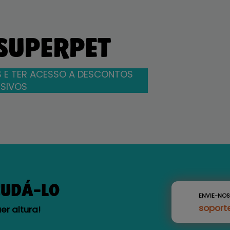
 SUPERPET
 E TER ACESSO A DESCONTOS
SIVOS
JUDÁ-LO
ENVIE-NO
soport
r altura!