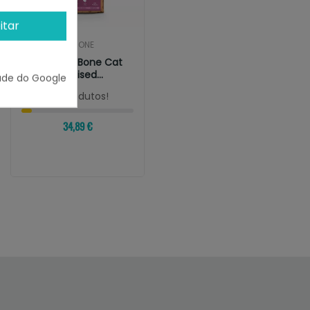
itar
HARPER AND BONE
Harper And Bone Cat
Senior Sterilised
ade do Google
Flavours Farm
¡Últimas produtos!
34,89 €