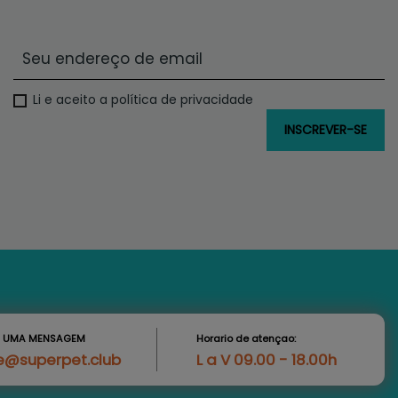
Li e aceito a política de privacidade
S UMA MENSAGEM
Horario de atençao:
e@superpet.club
L a V 09.00 - 18.00h