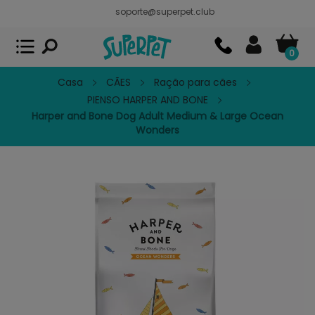
soporte@superpet.club
Superpet, comida para mascotas
VER
x
Superpet Club.
APP GRATIS - En
Google Play
0
Casa
CÃES
Ração para cães
PIENSO HARPER AND BONE
Harper and Bone Dog Adult Medium & Large Ocean
Wonders