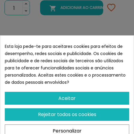

ADICIONAR AO CARRINHO
Semelhante a Harper and Bone
Dog Adult Medium & Large Ocean
Esta loja pede-te para aceitares cookies para efeitos de
Wonders
desempenho, redes sociais e publicidade. Os cookies de
publicidade e de redes sociais de terceiros são utilizados
para te oferecer funcionalidades sociais e anúncios
personalizados. Aceitas estes cookies e o processamento
de dados pessoais envolvidos?
Aceitar
Rejeitar todos os cookies
Personalizar
HARPER AND BONE
HARPER AND BONE