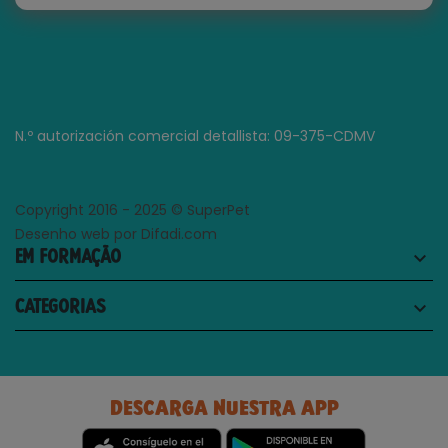
N.º autorización comercial detallista: 09-375-CDMV
Copyright 2016 - 2025 © SuperPet
Desenho web por Difadi.com
EM FORMAÇÃO
keyboard_arrow_down
CATEGORIAS
keyboard_arrow_down
DESCARGA NUESTRA APP