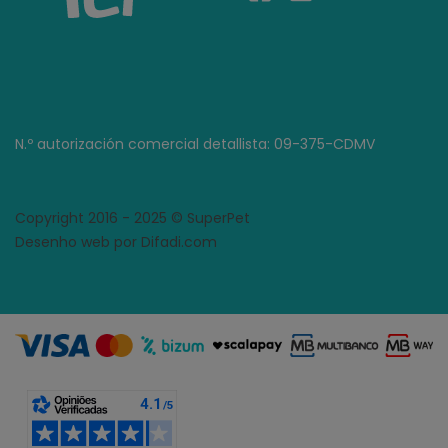
N.º autorización comercial detallista: 09-375-CDMV
Copyright 2016 - 2025 © SuperPet
Desenho web por Difadi.com