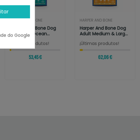
itar
HARPER AND BONE
HARPER AND BONE
Harper And Bone Dog
Harper And Bone Dog
Adult Mini Ocean
Adult Medium & Large
ade do Google
Wonders
Ocean Wonders
¡Últimas produtos!
¡Últimas produtos!
53,45 €
62,06 €