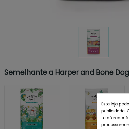
Semelhante a Harper and Bone Dog A
Esta loja ped
publicidade. 
te oferecer f
processament