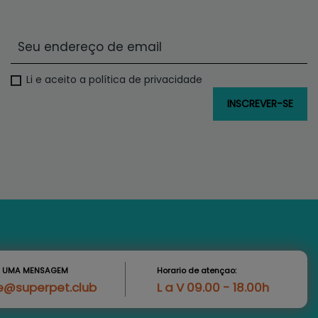
Li e aceito a política de privacidade
S UMA MENSAGEM
Horario de atençao:
e@superpet.club
L a V 09.00 - 18.00h