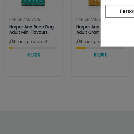
Perso
HARPER AND BONE
HARPER AND BONE
Harper And Bone Dog
Harper And Bone Dog
Adult Mini Flavours
Adult Grain Free
Farm
Medium & Large...
¡Últimas produtos!
¡Últimas produtos!
49,42 €
66,98 €