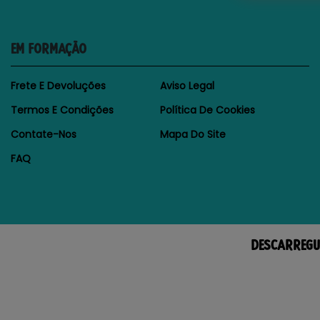
EM FORMAÇÃO
Frete E Devoluções
Aviso Legal
Termos E Condições
Política De Cookies
Contate-Nos
Mapa Do Site
FAQ
DESCARREGU