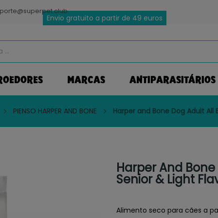
porte@superpet.club
Envio gratuito a partir de 49 euros
ROEDORES
MARCAS
ANTIPARASITÁRIOS
PIENSO HARPER AND BONE
Harper and Bone Dog Adult All 
Harper And Bone 
Senior & Light Fl
Alimento seco para cães a part