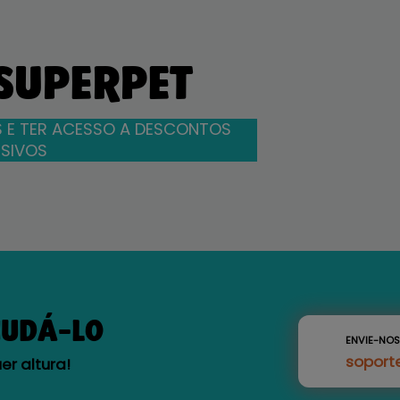
 SUPERPET
 E TER ACESSO A DESCONTOS
SIVOS
JUDÁ-LO
ENVIE-NO
soport
r altura!