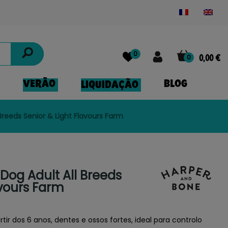
Powered by
Translate
0
0
0,00 €
VERÃO
BLOG
LIQUIDAÇÃO
Breeds Senior & Light Flavours Farm
Dog Adult All Breeds
avours Farm
ir dos 6 anos, dentes e ossos fortes, ideal para controlo