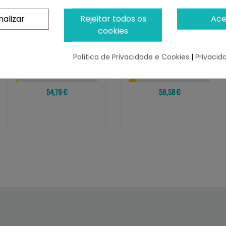
nalizar
Rejeitar todos os
Ace
cookies
HARPER AND BONE
HARPER AND BONE
Harper And Bone Dog
Harper And Bone Dog
Adult Grain Free Mini
Grain Free Adult Mini
Política de Privacidade e Cookies
|
Privacid
Fresh Market
Wild Mountain
¡Últimas produtos!
¡Últimas produtos!
54,79 €
56,58 €