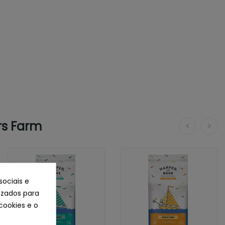
rs Farm
sociais e
lizados para
cookies e o