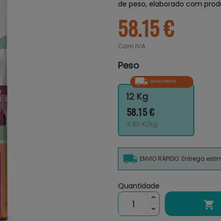
de peso, elaborado com produ
58.15 €
Com IVA
Peso
ENVÍO GRATIS
12 Kg
58.15 €
4.85 €/Kg
ENVIO RÁPIDO: Entrega est
Quantidade
