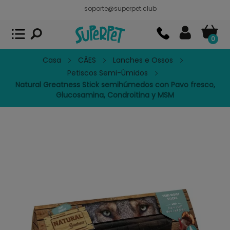
soporte@superpet.club
Superpet, comida para mascotas
VER
x
Superpet Club.
APP GRATIS - En
Google Play
0
Casa
CÃES
Lanches e Ossos
Petiscos Semi-Úmidos
Natural Greatness Stick semihúmedos con Pavo fresco,
Glucosamina, Condroitina y MSM