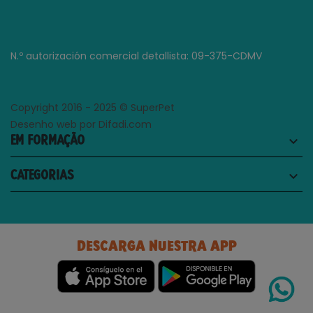
N.º autorización comercial detallista: 09-375-CDMV
Copyright 2016 - 2025 © SuperPet
Desenho web por Difadi.com
EM FORMAÇÃO
keyboard_arrow_down
CATEGORIAS
keyboard_arrow_down
DESCARGA NUESTRA APP