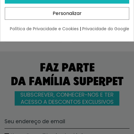
Para...
Y Coco
¡Últimas produtos!
¡Últimas produtos!
Personalizar
4,42 €
5,54 €
Política de Privacidade e Cookies
|
Privacidade do Google
FAZ PARTE
DA FAMÍLIA SUPERPET
SUBSCREVER, CONHECER-NOS E TER
ACESSO A DESCONTOS EXCLUSIVOS