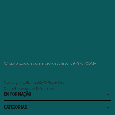
N.º autorización comercial detallista: 09-375-CDMV
Copyright 2016 - 2025 © SuperPet
Desenho web por Difadi.com
EM FORMAÇÃO
keyboard_arrow_down
CATEGORIAS
keyboard_arrow_down