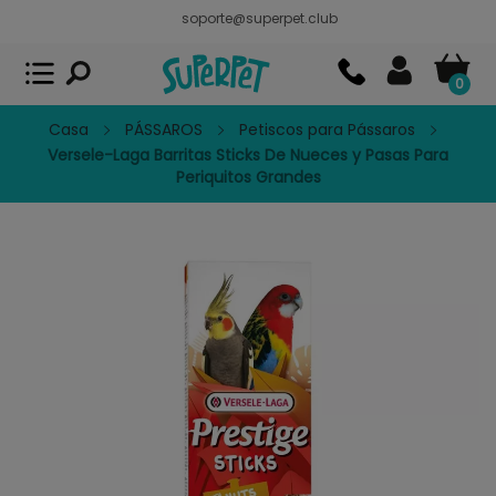
soporte@superpet.club
Superpet, comida para mascotas
VER
x
Superpet Club.
APP GRATIS - En
Google Play
0
Casa
PÁSSAROS
Petiscos para Pássaros
Versele-Laga Barritas Sticks De Nueces y Pasas Para
Periquitos Grandes