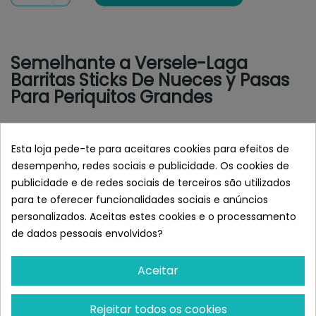
Semelhante a Versele-Laga
Barritas Sticks De Nueces y Pasas
Para Periquitos Grandes
Esta loja pede-te para aceitares cookies para efeitos de
desempenho, redes sociais e publicidade. Os cookies de
publicidade e de redes sociais de terceiros são utilizados
para te oferecer funcionalidades sociais e anúncios
personalizados. Aceitas estes cookies e o processamento
de dados pessoais envolvidos?
Aceitar
VERSELE-LAGA
VERSELE-LAGA
Versele-Laga Barritas
Versele-Laga Barritas
Rejeitar todos os cookies
Sticks Triple Variedad
Sticks Loros Con Plátano