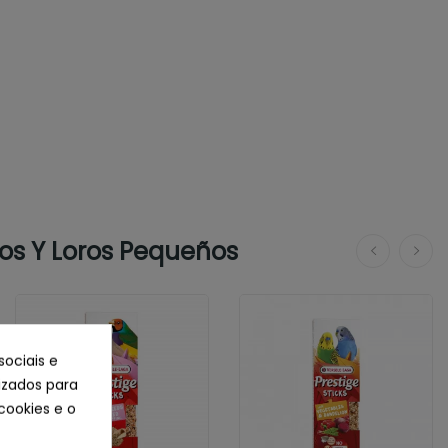
tos Y Loros Pequeños
sociais e
lizados para
cookies e o