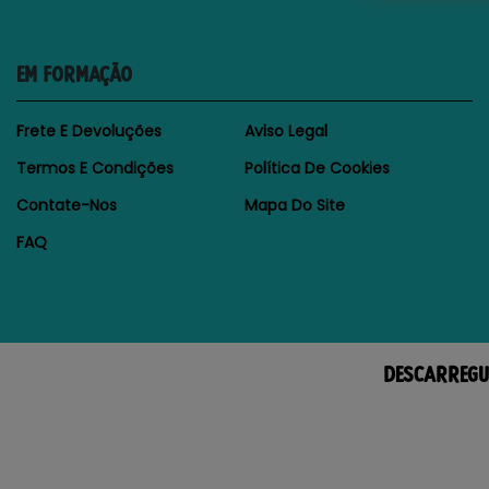
EM FORMAÇÃO
Frete E Devoluções
Aviso Legal
Termos E Condições
Política De Cookies
Contate-Nos
Mapa Do Site
FAQ
DESCARREGU