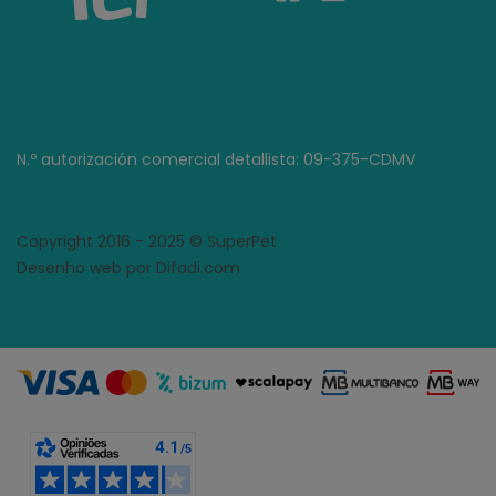
N.º autorización comercial detallista: 09-375-CDMV
Copyright 2016 - 2025 © SuperPet
Desenho web por Difadi.com