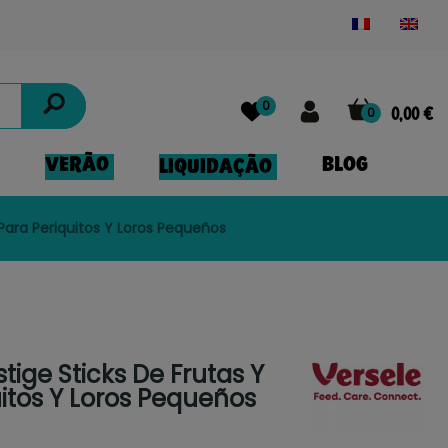
Powered by
Translate
0
0
0,00 €
VERÃO
BLOG
LIQUIDAÇÃO
 Para Periquitos Y Loros Pequeños
tige Sticks De Frutas Y
uitos Y Loros Pequeños