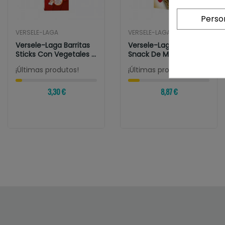
Perso
VERSELE-LAGA
VERSELE-LAGA
Versele-Laga Barritas
Versele-Laga Prestige
Sticks Con Vegetales Y
Snack De Mijo En
Diente...
Racimo Para Aves
¡Últimas produtos!
¡Últimas produtos!
3,30 €
8,87 €