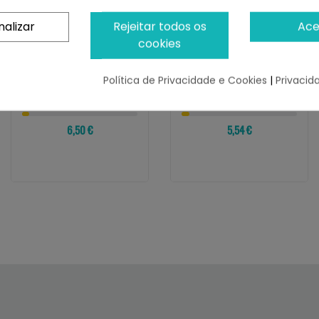
nalizar
Rejeitar todos os
Ace
cookies
VERSELE-LAGA
VERSELE-LAGA
Versele-Laga Prestige
Versele-Laga Barritas
Grit Con Coral
Sticks Loros Con
Política de Privacidade e Cookies
|
Privacid
Suplemento...
Plátano Y Coco
¡Últimas produtos!
¡Últimas produtos!
6,50 €
5,54 €