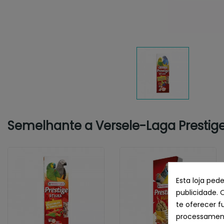
Semelhante a Versele-Laga Prestige 
Esta loja ped
publicidade. 
te oferecer f
processament