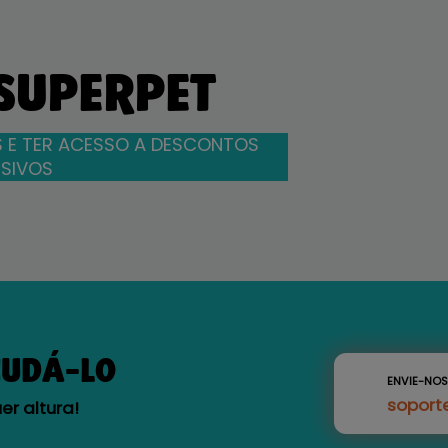
 SUPERPET
 E TER ACESSO A DESCONTOS
SIVOS
JUDÁ-LO
ENVIE-NO
soport
r altura!