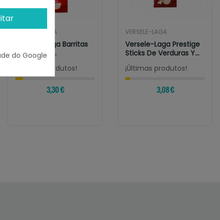
itar
VERSELE-LAGA
VERSELE-LAGA
Versele-Laga Barritas
Versele-Laga Prestige
Sticks Para
Sticks De Verduras Y
ade do Google
Passeriformes Con...
Diente De...
¡Últimas produtos!
¡Últimas produtos!
3,30 €
3,08 €