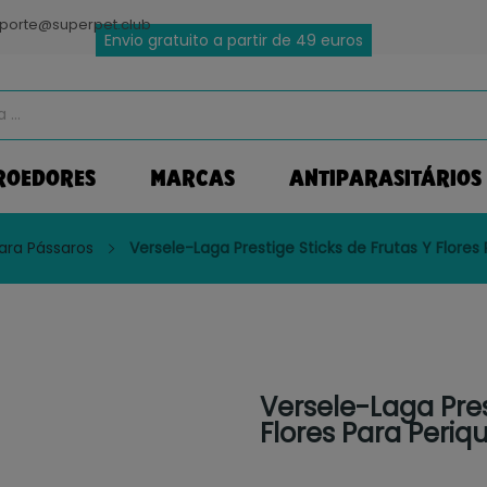
porte@superpet.club
Envio gratuito a partir de 49 euros
ROEDORES
MARCAS
ANTIPARASITÁRIOS
ara Pássaros
Versele-Laga Prestige Sticks de Frutas Y Flores
Versele-Laga Pres
Flores Para Periq