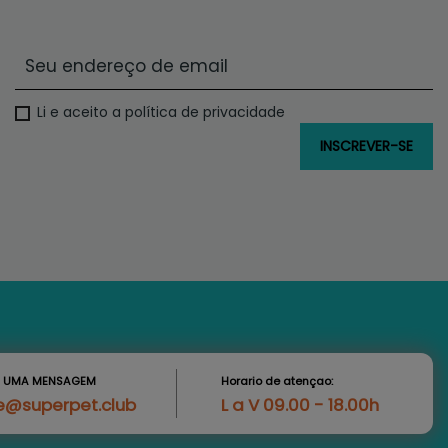
Li e aceito a política de privacidade
S UMA MENSAGEM
Horario de atençao:
e@superpet.club
L a V 09.00 - 18.00h