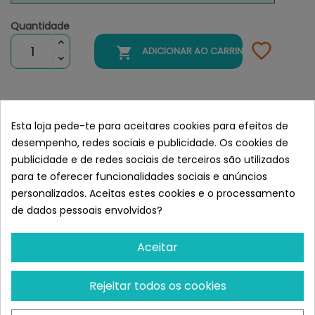
Quantidade

ADICIONAR AO CARRINHO
Semelhante a Versele-Laga
Esta loja pede-te para aceitares cookies para efeitos de
Prestige Sticks De Verduras y
desempenho, redes sociais e publicidade. Os cookies de
Diente de León Para Periquitos
publicidade e de redes sociais de terceiros são utilizados
para te oferecer funcionalidades sociais e anúncios
personalizados. Aceitas estes cookies e o processamento
de dados pessoais envolvidos?
Aceitar
Rejeitar todos os cookies