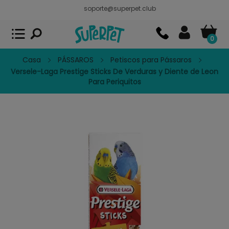
soporte@superpet.club
Superpet, comida para mascotas
VER
x
Superpet Club.
APP GRATIS - En
Google Play
0
Casa
PÁSSAROS
Petiscos para Pássaros
Versele-Laga Prestige Sticks De Verduras y Diente de Leon
Para Periquitos