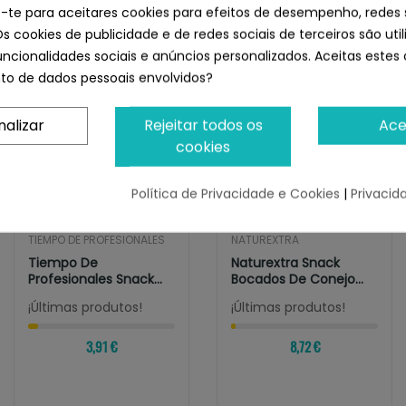
 Light en Barritas de Salmón con Piel
e-te para aceitares cookies para efeitos de desempenho, redes 
Os cookies de publicidade e de redes sociais de terceiros são uti
uncionalidades sociais e anúncios personalizados. Aceitas estes 
o de dados pessoais envolvidos?
nalizar
Rejeitar todos os
Ace
cookies
Política de Privacidade e Cookies
|
Privacid
TIEMPO DE PROFESIONALES
NATUREXTRA
Tiempo De
Naturextra Snack
Profesionales Snack
Bocados De Conejo
Pesitas De Pollo
Para Perros
¡Últimas produtos!
¡Últimas produtos!
3,91 €
8,72 €