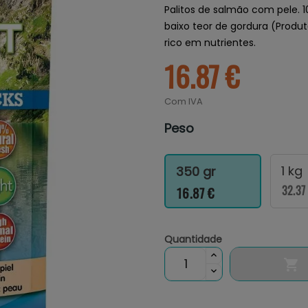
Palitos de salmão com pele. 
baixo teor de gordura (Produ
rico em nutrientes.
16.87 €
Com IVA
Peso
1 kg
350 gr
32.37
16.87 €
Quantidade
