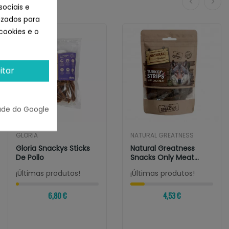
sociais e
lizados para
cookies e o
itar
ade do Google
GLORIA
NATURAL GREATNESS
Gloria Snackys Sticks
Natural Greatness
De Pollo
Snacks Only Meat
Turkey Strips
¡Últimas produtos!
¡Últimas produtos!
6,80 €
4,53 €