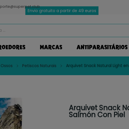
porte@superpet.club
Envio gratuito a partir de 49 euros
ROEDORES
MARCAS
ANTIPARASITÁRIOS
 Ossos
Petiscos Naturais
Arquivet Snack Natural Light en
Arquivet Snack Na
Salmón Con Piel