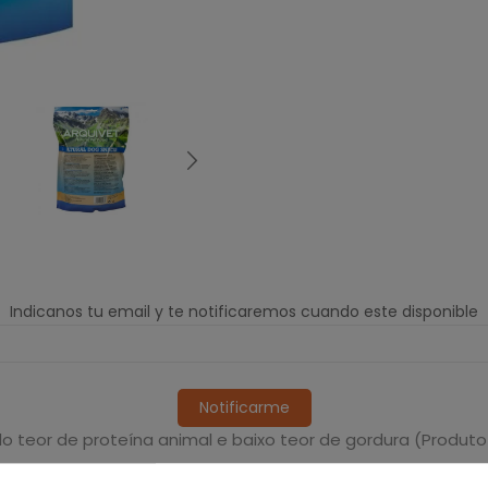
Indicanos tu email y te notificaremos cuando este disponible
Notificarme
o teor de proteína animal e baixo teor de gordura (Produto