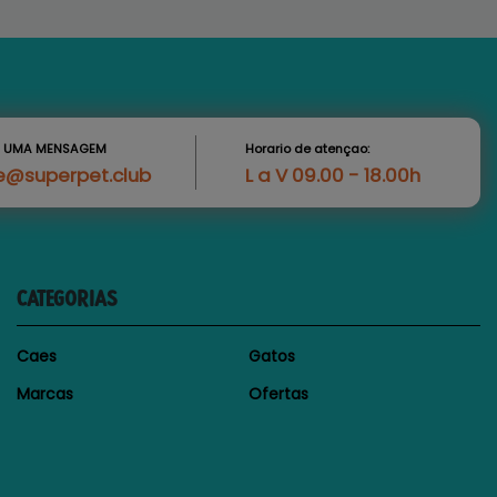
S UMA MENSAGEM
Horario de atençao:
e@superpet.club
L a V 09.00 - 18.00h
CATEGORIAS
Caes
Gatos
Marcas
Ofertas