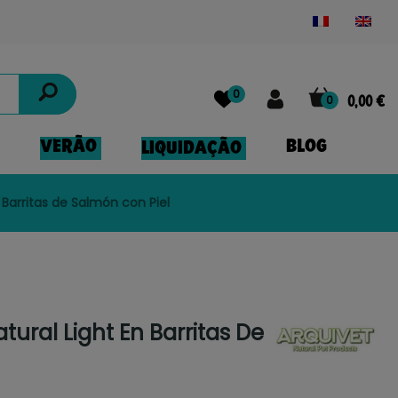
Powered by
Translate
0
0
0,00 €
VERÃO
BLOG
LIQUIDAÇÃO
 Barritas de Salmón con Piel
tural Light En Barritas De