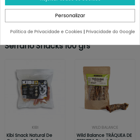
11-20 kg: até 21 un.
Personalizar
21-30 kg: Até 35 un.
Mais de 30 kg: até 42 unidades.
Política de Privacidade e Cookies
|
Privacidade do Google
Semelhante a Mediterranean
Serrano Snacks 100 grs
KIBI
WILD BALANCE
Kibi Snack Natural De
Wild Balance TRÁQUEA DE