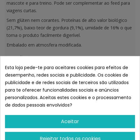
mascote e para treino. Pode ser complementar ao feed para
viagens curtas.
Sem glúten nem corantes. Proteínas de alto valor biológico
(21,7%), baixo teor de gordura (9,1%), umidade de 16% o que
torna o produto facilmente digerível.
Embalado em atmosfera modificada.
Ingredientes:
Carne fresca 70% (min. 14% carne de frango), cereais (arroz
Esta loja pede-te para aceitares cookies para efeitos de
min. 6,25%), glicerina, glicose USP. Aditivos: ácido propiônico,
desempenho, redes sociais e publicidade. Os cookies de
sorbato de potássio. Antioxidantes: ácido cítrico, óleo de
publicidade e de redes sociais de terceiros são utilizados
orégano.
para te oferecer funcionalidades sociais e anúncios
personalizados. Aceitas estes cookies e o processamento
Componentes analíticos:
Proteína: 21,7%, gordura bruta: 9,1%, cinza bruta: 8,0%, fibra:
de dados pessoais envolvidos?
1,3%, umidade: 16,2%, cálcio: 1,87%, fósforo: 0,58%, 342 Kcal
/ 100g.
Aceitar
Ração diária recomendada:
1-10 kg: até 14 un.
Rejeitar todos os cookies