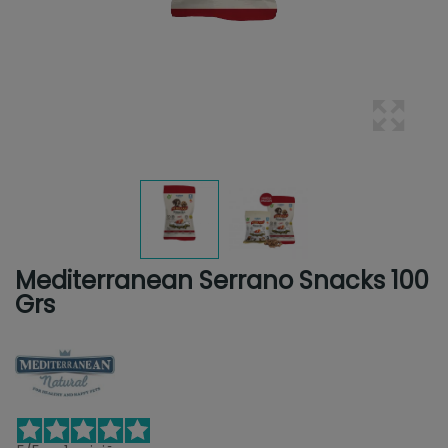
Mediterranean Serrano Snacks 100
Grs