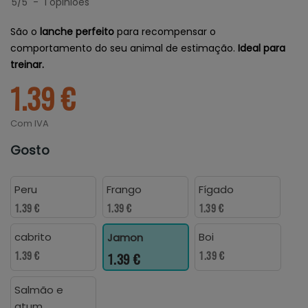
5
/
5
-
1
opiniões
São o
lanche perfeito
para recompensar o
comportamento do seu animal de estimação.
Ideal para
treinar.
1.39 €
Com IVA
Gosto
Peru
Frango
Fígado
1.39 €
1.39 €
1.39 €
cabrito
Boi
Jamon
1.39 €
1.39 €
1.39 €
Salmão e
atum