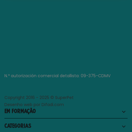
N.º autorización comercial detallista: 09-375-CDMV
Copyright 2016 - 2025 © SuperPet
Desenho web por Difadi.com
EM FORMAÇÃO
keyboard_arrow_down
CATEGORIAS
keyboard_arrow_down