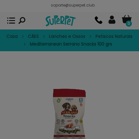
soporte@superpet.club
Superpet, comida para mascotas
VER
x
Superpet Club.
APP GRATIS - En
Google Play
0
Casa
CÃES
Lanches e Ossos
Petiscos Naturais
Mediterranean Serrano Snacks 100 grs