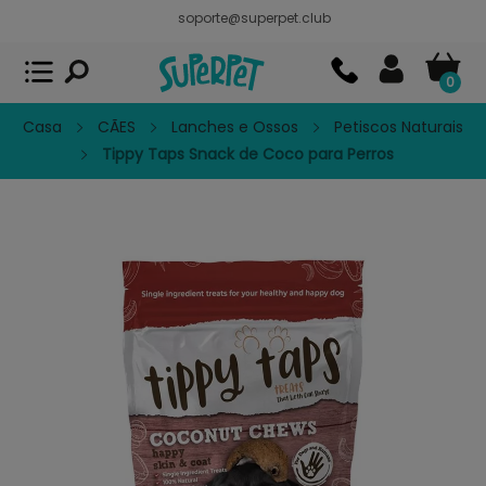
soporte@superpet.club
Superpet, comida para mascotas
VER
x
Superpet Club.
APP GRATIS - En
Google Play
0
Casa
CÃES
Lanches e Ossos
Petiscos Naturais
Tippy Taps Snack de Coco para Perros