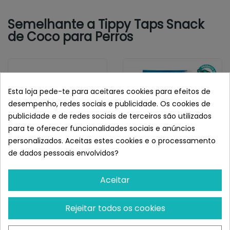
Semelhante a Tippy Taps Snack
de Coco para Perros
Esta loja pede-te para aceitares cookies para efeitos de
desempenho, redes sociais e publicidade. Os cookies de
publicidade e de redes sociais de terceiros são utilizados
para te oferecer funcionalidades sociais e anúncios
personalizados. Aceitas estes cookies e o processamento
de dados pessoais envolvidos?
NATUREXTRA
ARQUIVET
Aceitar
Naturextra Hueso De
Arquivet Snack Para
Queso Con Kéfir
Perros Chips De Pato
Liofilizado Para...
Rejeitar todos os cookies
¡Últimas produtos!
¡Últimas produtos!