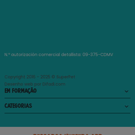
N.º autorización comercial detallista: 09-375-CDMV
Copyright 2016 - 2025 © SuperPet
Desenho web por Difadi.com
EM FORMAÇÃO
keyboard_arrow_down
CATEGORIAS
keyboard_arrow_down