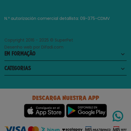
N.º autorización comercial detallista: 09-375-CDMV
Copyright 2016 - 2025 © SuperPet
Desenho web por Difadi.com
EM FORMAÇÃO
keyboard_arrow_down
CATEGORIAS
keyboard_arrow_down
DESCARGA NUESTRA APP