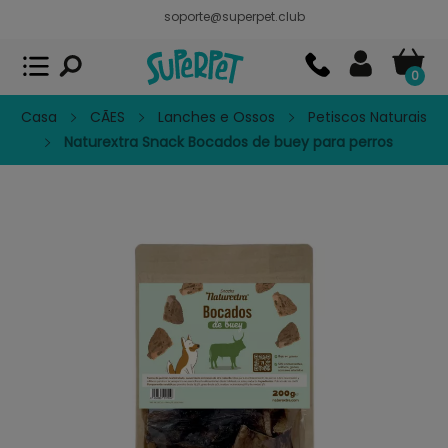
soporte@superpet.club
Superpet, comida para mascotas
VER
x
Superpet Club.
APP GRATIS - En
Google Play
0
Casa
CÃES
Lanches e Ossos
Petiscos Naturais
Naturextra Snack Bocados de buey para perros