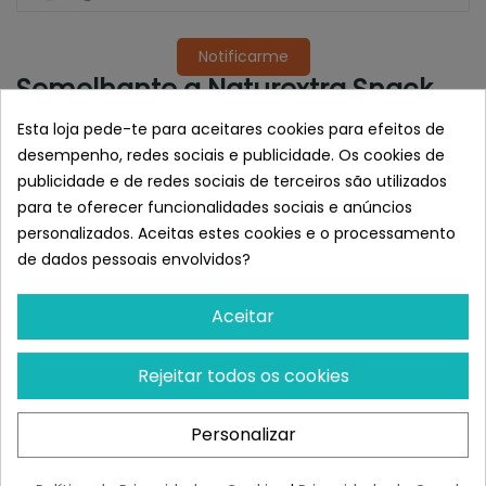
Notificarme
Semelhante a Naturextra Snack
Bocados de buey para perros
Esta loja pede-te para aceitares cookies para efeitos de
desempenho, redes sociais e publicidade. Os cookies de
publicidade e de redes sociais de terceiros são utilizados
para te oferecer funcionalidades sociais e anúncios
personalizados. Aceitas estes cookies e o processamento
de dados pessoais envolvidos?
Aceitar
Rejeitar todos os cookies
TIEMPO DE PROFESIONALES
GLORIA
Tiempo De Profesionales
Gloria Snackys Sticks De
Personalizar
Cuerno De Búfalo
Pollo
¡Últimas produtos!
¡Últimas produtos!