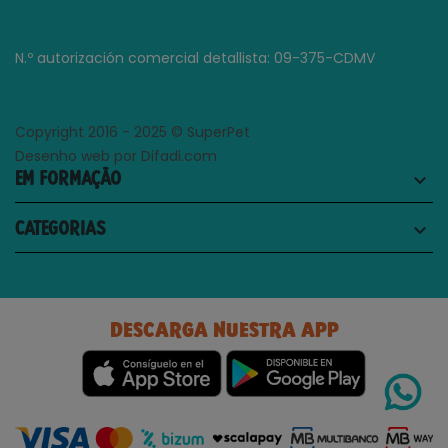
N.º autorización comercial detallista: 09-375-CDMV
Copyright 2016 - 2025 © SuperPet
Desenho web por Difadi.com
EM FORMAÇÃO
keyboard_arrow_down
CATEGORIAS
keyboard_arrow_down
DESCARGA NUESTRA APP