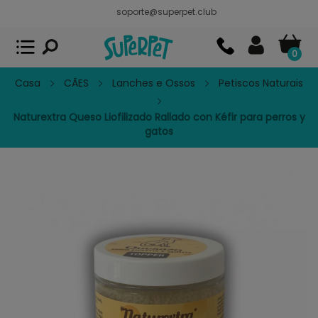
soporte@superpet.club
Superpet, comida para mascotas
VER
x
Superpet Club.
APP GRATIS - En
Google Play
0
Casa
CÃES
Lanches e Ossos
Petiscos Naturais
Naturextra Queso Liofilizado Rallado con Kéfir para perros y
gatos