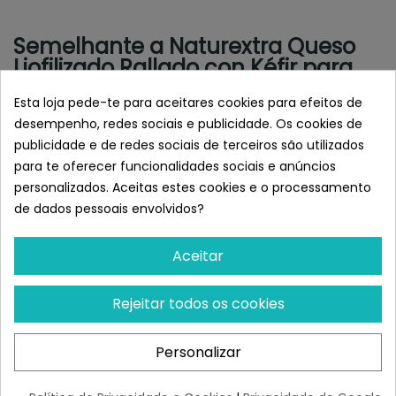
Semelhante a Naturextra Queso
Liofilizado Rallado con Kéfir para
perros y gatos
Esta loja pede-te para aceitares cookies para efeitos de
desempenho, redes sociais e publicidade. Os cookies de
publicidade e de redes sociais de terceiros são utilizados
para te oferecer funcionalidades sociais e anúncios
personalizados. Aceitas estes cookies e o processamento
de dados pessoais envolvidos?
Aceitar
Rejeitar todos os cookies
WILD BALANCE
WILD BALANCE
Wild Balance TRÁQUEA DE
Wild Balance DENTAL
Personalizar
CORDERO Snack Para
STICKS Para Perros
Perros
¡Últimas produtos!
¡Últimas produtos!