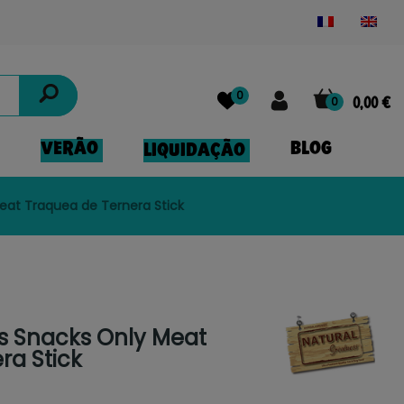
Powered by
Translate
0
0
0,00 €
VERÃO
BLOG
LIQUIDAÇÃO
eat Traquea de Ternera Stick
s Snacks Only Meat
ra Stick