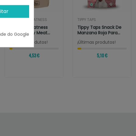
itar
NATURAL GREATNESS
TIPPY TAPS
Natural Greatness
Tippy Taps Snack De
Snacks Only Meat
Manzana Roja Para
ade do Google
Chicken Strips
Perros
¡Últimas produtos!
¡Últimas produtos!
4,53 €
5,10 €