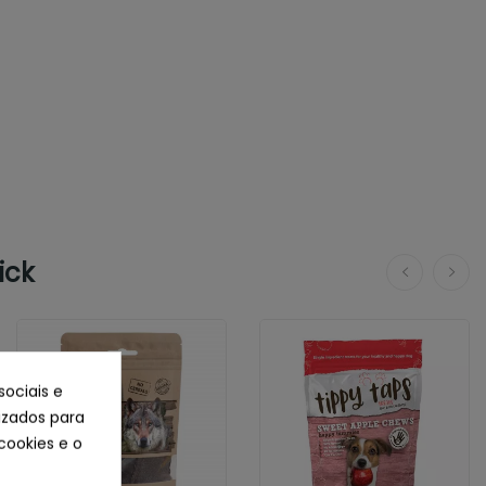
ick
sociais e
lizados para
cookies e o