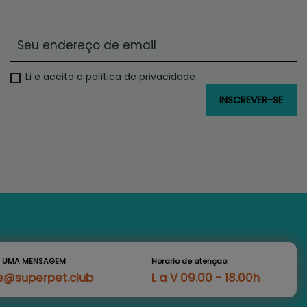
Li e aceito a política de privacidade
S UMA MENSAGEM
Horario de atençao:
e@superpet.club
L a V 09.00 - 18.00h