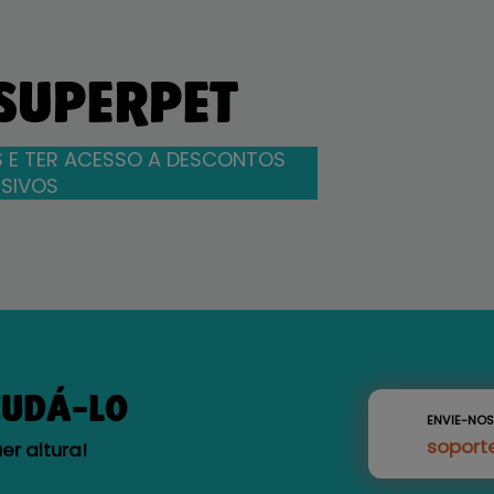
 SUPERPET
 E TER ACESSO A DESCONTOS
SIVOS
JUDÁ-LO
ENVIE-NO
soport
r altura!