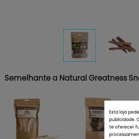
Semelhante a Natural Greatness Sna
Esta loja ped
publicidade. 
te oferecer f
processament