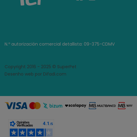
N.º autorización comercial detallista: 09-375-CDMV
Copyright 2016 - 2025 © SuperPet
Desenho web por Difadi.com