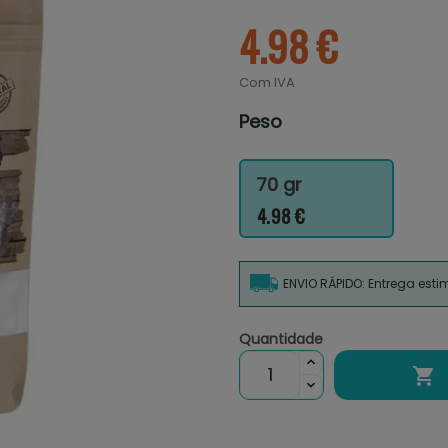
4.98 €
Com IVA
Peso
70 gr
4.98 €
ENVIO RÁPIDO: Entrega est
Quantidade
