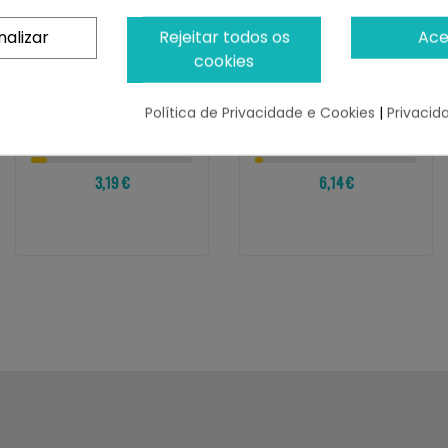
nalizar
Rejeitar todos os
Ace
cookies
LENDA
WILD BALANCE
Lenda Nature Snack
Wild Balance ESOFAGO
Flamenquín
DE CORDERO Snack
Política de Privacidade e Cookies
|
Privacid
Para Perros
¡Últimas produtos!
¡Últimas produtos!
3,19 €
6,14 €