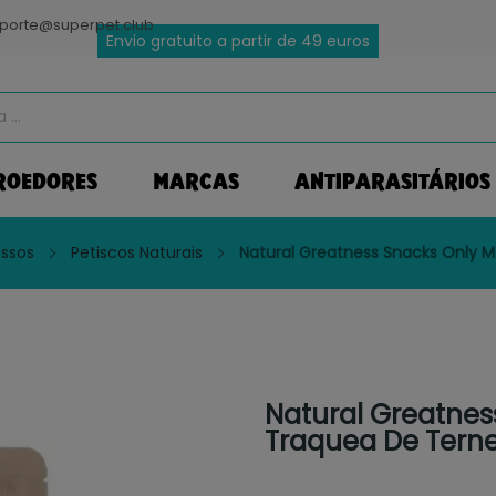
porte@superpet.club
Envio gratuito a partir de 49 euros
ROEDORES
MARCAS
ANTIPARASITÁRIOS
ssos
Petiscos Naturais
Natural Greatness Snacks Only M
Natural Greatnes
Traquea De Terne