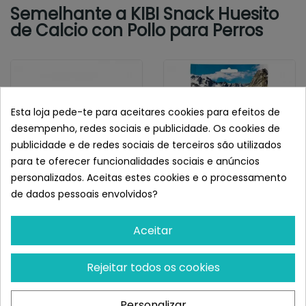
Semelhante a KIBI Snack Huesito
de Calcio con Pollo para Perros
Esta loja pede-te para aceitares cookies para efeitos de
desempenho, redes sociais e publicidade. Os cookies de
publicidade e de redes sociais de terceiros são utilizados
para te oferecer funcionalidades sociais e anúncios
personalizados. Aceitas estes cookies e o processamento
de dados pessoais envolvidos?
ARQUIVET
ARQUIVET
Arquivet Nervio Trenzado
Arquivet Snack Para
Aceitar
De Toro 20 Cm
Perros Chips De Salmón
Restam 55 uds
¡Últimas produtos!
Rejeitar todos os cookies
4,31 €
4,19 €
Personalizar