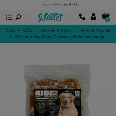
soporte@superpet.club
Superpet, comida para mascotas
VER
x
Superpet Club.
APP GRATIS - En
Google Play
0
Casa
CÃES
Lanches e Ossos
Petiscos Naturais
KIBI Snack Huesito de Calcio con Pollo para Perros