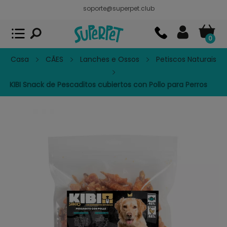
soporte@superpet.club
Superpet, comida para mascotas
VER
x
Superpet Club.
APP GRATIS - En
Google Play
0
Casa
CÃES
Lanches e Ossos
Petiscos Naturais
KIBI Snack de Pescaditos cubiertos con Pollo para Perros