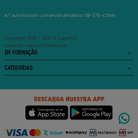
N.º autorización comercial detallista: 09-375-CDMV
Copyright 2016 - 2025 © SuperPet
Desenho web por Difadi.com
EM FORMAÇÃO
keyboard_arrow_down
CATEGORIAS
keyboard_arrow_down
DESCARGA NUESTRA APP