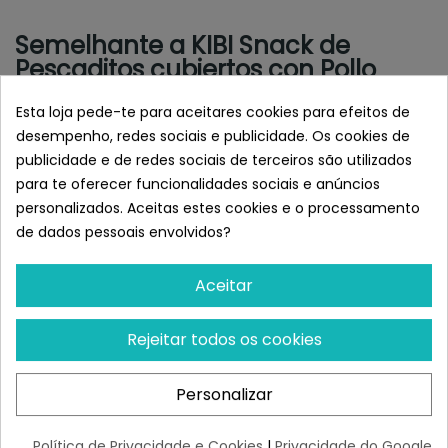
Semelhante a KIBI Snack de
Pescaditos cubiertos con Pollo
para Perros
Esta loja pede-te para aceitares cookies para efeitos de
desempenho, redes sociais e publicidade. Os cookies de
publicidade e de redes sociais de terceiros são utilizados
para te oferecer funcionalidades sociais e anúncios
personalizados. Aceitas estes cookies e o processamento
de dados pessoais envolvidos?
Aceitar
Rejeitar todos os cookies
TIEMPO DE PROFESIONALES
OK FOR PETS!
Tiempo De Profesionales
Hueso Prensado Piel
Personalizar
Madera De Olivo
(Bolsa De 50 Unidades)
Para Perros
¡Últimas produtos!
¡Últimas produtos!
Política de Privacidade e Cookies
|
Privacidade do Google