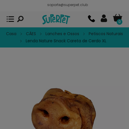
soporte@superpet.club
Superpet, comida para mascotas
VER
x
Superpet Club.
APP GRATIS - En
Google Play
0
Casa
CÃES
Lanches e Ossos
Petiscos Naturais
Lenda Nature Snack Careta de Cerdo XL