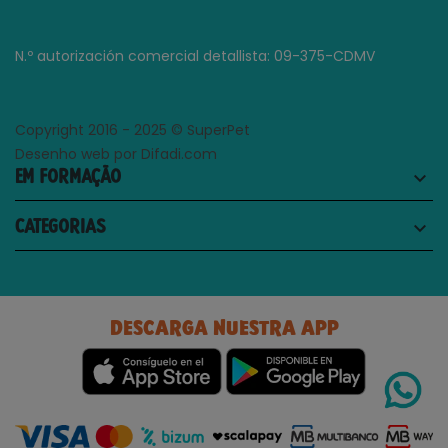
N.º autorización comercial detallista: 09-375-CDMV
Copyright 2016 - 2025 © SuperPet
Desenho web por Difadi.com
EM FORMAÇÃO
keyboard_arrow_down
CATEGORIAS
keyboard_arrow_down
DESCARGA NUESTRA APP