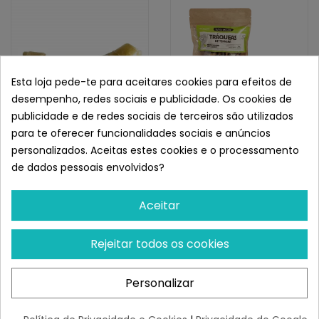
Esta loja pede-te para aceitares cookies para efeitos de
desempenho, redes sociais e publicidade. Os cookies de
publicidade e de redes sociais de terceiros são utilizados
para te oferecer funcionalidades sociais e anúncios
OK FOR PETS!
WILD BALANCE
personalizados. Aceitas estes cookies e o processamento
Hueso Nudo Natural Para
Wild Balance TRÁQUEA DE
de dados pessoais envolvidos?
Perros
TERNERA Snack Para
Perros
¡Últimas produtos!
¡Últimas produtos!
Aceitar
3,58 €
6,14 €
Rejeitar todos os cookies
Personalizar