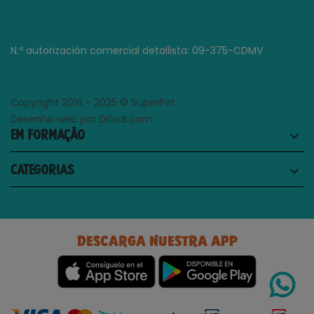
N.º autorización comercial detallista: 09-375-CDMV
Copyright 2016 - 2025 © SuperPet
Desenho web por Difadi.com
EM FORMAÇÃO
keyboard_arrow_down
CATEGORIAS
keyboard_arrow_down
DESCARGA NUESTRA APP