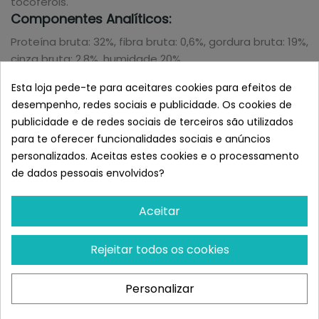
tocoferóis.
Componentes Analíticos:
Proteína bruta: 32%, fibra bruta: 0,6%, gordura bruta: 19%,
cinza bruta: 2,8%, humidade 20%.
Energia metabolizável por kg: 4014 Kcal - 16795 kJ.
Esta loja pede-te para aceitares cookies para efeitos de
PATO:
desempenho, redes sociais e publicidade. Os cookies de
Composição:
publicidade e de redes sociais de terceiros são utilizados
Frango 53% (carne 48%, fígado 5%), porco 15%, pato
para te oferecer funcionalidades sociais e anúncios
20%, fécula de batata, proteína de soja, glicerina,
personalizados. Aceitas estes cookies e o processamento
colagénio, ovo seco, fibra de ervilha, especiarias.
de dados pessoais envolvidos?
Antioxidante: extrato de óleo vegetal rico em
tocoferóis.
Aceitar
Componentes Analíticos:
Proteína bruta: 34%, fibra bruta: 1,3%, gordura bruta: 21%,
Rejeitar todos os cookies
cinza bruta: 3,4%, humidade 20%.
Energia Metabolizável por kg: 4064 Kcal - 17002 kJ
Personalizar
TURQUIA: