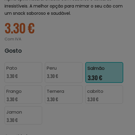
irresistíveis. A melhor opção para mimar o seu cão com
um snack saboroso e saudável.
3.30 €
Com IVA
Gosto
Pato
Peru
Salmão
3.30 €
3.30 €
3.30 €
Frango
Ternera
cabrito
3.30 €
3.30 €
3.30 €
Jamon
3.30 €