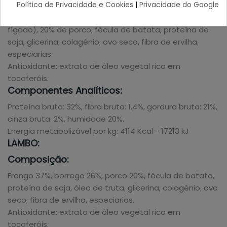
Composição:
Política de Privacidade e Cookies
|
Privacidade do Google
35% de peru, 25% de frango (20% de carne, 5% de
fígado), 20% de porco, fécula de batata, proteína de
soja, glicerina, colagénio, ovo seco, fibra de ervilha,
especiarias.
Antioxidante: extrato de óleo vegetal rico em
tocoferóis.
Componentes Analíticos:
Proteína bruta: 32%, fibra bruta: 1,4%, gordura bruta: 21%,
cinza bruta: 2%, humidade 20%.
Energia metabolizável por kg: 4114 Kcal - 17213 kJ
LAMBO:
Composição:
Frango 37%, borrego 26%, porco 20%, fécula de batata,
proteína de soja, óleo de truta, glicerina, colagénio, ovo
seco, fibra de ervilha, especiarias.
Antioxidante: extrato de óleo vegetal rico em
tocoferóis.