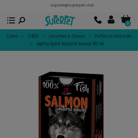
soporte@superpet.club
Superpet, comida para mascotas
VER
x
Superpet Club.
APP GRATIS - En
Google Play
0
Casa
CÃES
Lanches e Ossos
Petiscos Naturais
Alpha Spirit Natural Snack 80 Gr