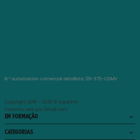
N.º autorización comercial detallista: 09-375-CDMV
Copyright 2016 - 2025 © SuperPet
Desenho web por Difadi.com
EM FORMAÇÃO
keyboard_arrow_down
CATEGORIAS
keyboard_arrow_down