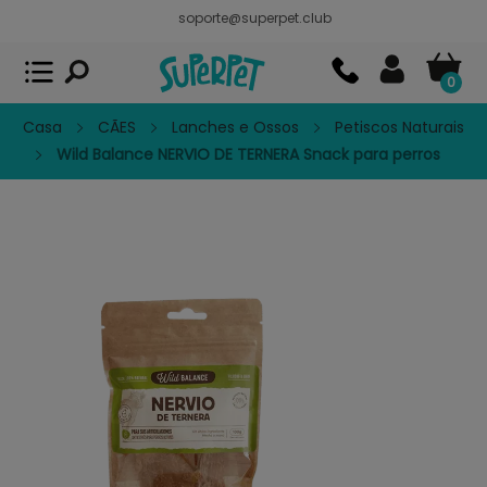
soporte@superpet.club
Superpet, comida para mascotas
VER
x
Superpet Club.
APP GRATIS - En
Google Play
0
Casa
CÃES
Lanches e Ossos
Petiscos Naturais
Wild Balance NERVIO DE TERNERA Snack para perros