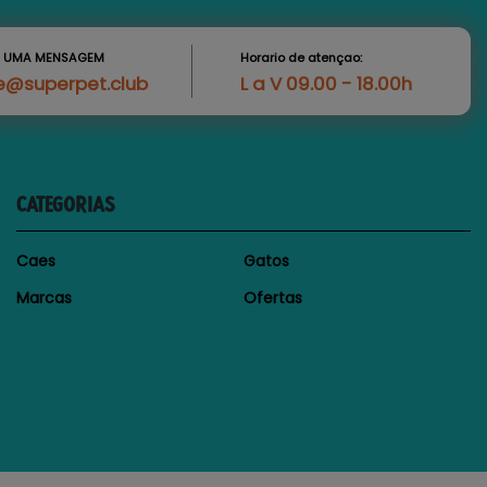
S UMA MENSAGEM
Horario de atençao:
e@superpet.club
L a V 09.00 - 18.00h
CATEGORIAS
Caes
Gatos
Marcas
Ofertas