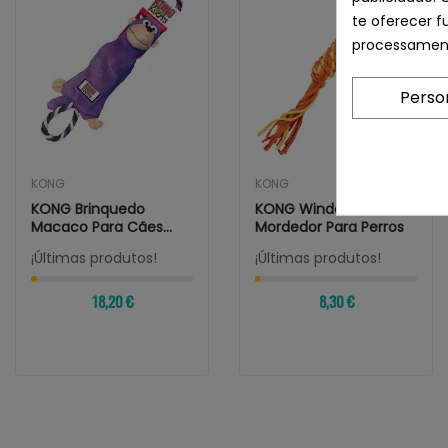
te oferecer f
processament
Perso
KONG
KONG
KONG Brinquedo
KONG Winder Zorro
Macaco Para Cães
Mordedor Para Perros
Tugger Knots Monkey...
¡Últimas produtos!
¡Últimas produtos!
18,20 €
8,30 €