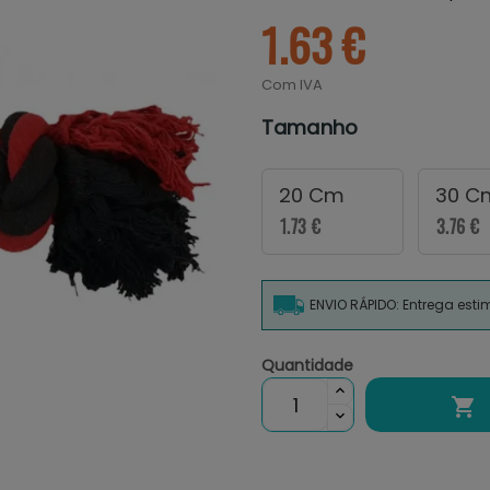
1.63 €
Com IVA
Tamanho
20 Cm
30 C
1.73 €
3.76 €
ENVIO RÁPIDO: Entrega est
Quantidade
