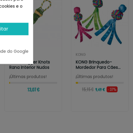
cookies e o
itar
ade do Google
KONG
KONG
KONG Tugger Knots
KONG Brinquedo-
Rana Interior Nudos
Mordedor Para Cães
Wubba Ondas
¡Últimas produtos!
¡Últimas produtos!
13,07 €
15,15 €
- 37%
9,49 €