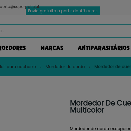
porte@superpet.club
Envio gratuito a partir de 49 euros
ROEDORES
MARCAS
ANTIPARASITÁRIOS
dos para cachorro
Mordedor de corda
Mordedor de cuer
Mordedor De Cue
Multicolor
Mordedor de corda excepciona