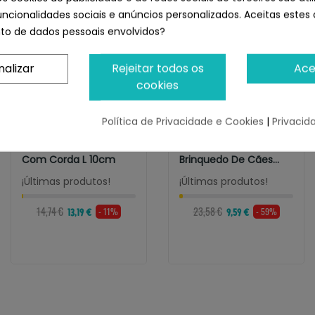
uncionalidades sociais e anúncios personalizados. Aceitas estes 
o de dados pessoais envolvidos?
nalizar
Rejeitar todos os
Ace
cookies
Política de Privacidade e Cookies
|
Privacid
RADICAL
KONG
Bola Vermelha Radical
KONG Alce De
Com Corda L 10cm
Brinquedo De Cães
Tugger Knots Moose...
¡Últimas produtos!
¡Últimas produtos!
14,74 €
23,58 €
- 11%
- 59%
13,19 €
9,59 €