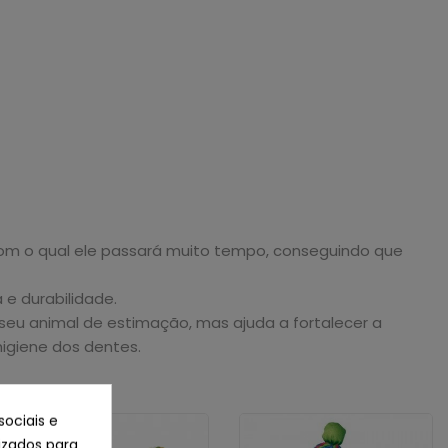
com o qual ele passará muito tempo, conseguindo que
 e durabilidade.
seu animal de estimação, mas ajuda a fortalecer a
igiene dos dentes.
sociais e
lizados para