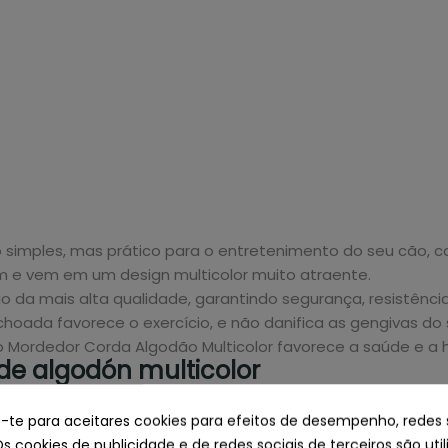
 simples, mas prático para o entretenimento do seu cão, 
m e vem em um design multicolor muito atraente.
 da mais alta qualidade, garantindo segurança, resistência
hoada favorece o exercício, e não danifica as gengivas do 
 Mordedor Corda Algodão Multicolor favorece a saúde e a h
e algodón multicolor
e-te para aceitares cookies para efeitos de desempenho, redes 
Os cookies de publicidade e de redes sociais de terceiros são uti