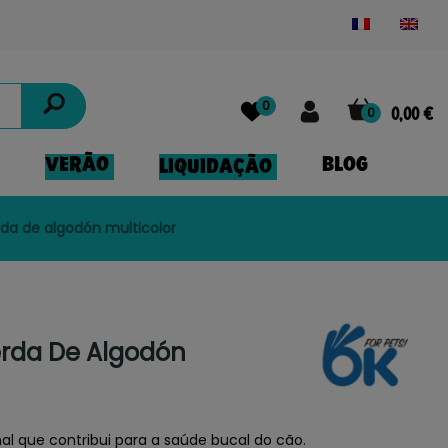
Powered by
Translate
0
0
0,00 €
VERÃO
BLOG
LIQUIDAÇÃO
da de algodón multicolor
rda De Algodón
l que contribui para a saúde bucal do cão.