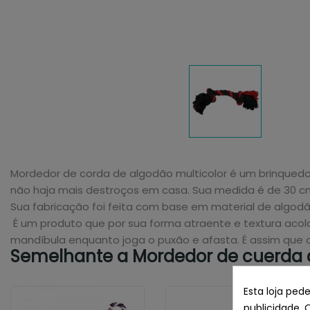
Mordedor de corda de algodão multicolor é um brinquedo
não haja mais destroços em casa. Sua medida é de 30 c
Sua fabricação foi feita com base em material de algodão
É um produto que por sua forma atraente e textura acolc
mandíbula enquanto joga o puxão e afasta. É assim que o
Semelhante a Mordedor de cuerda d
Esta loja ped
publicidade. 