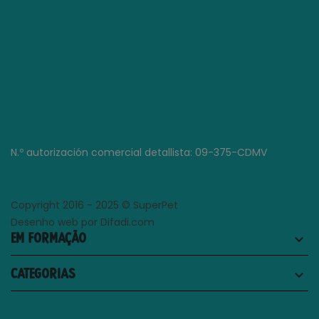
N.º autorización comercial detallista: 09-375-CDMV
Copyright 2016 - 2025 © SuperPet
Desenho web por Difadi.com
EM FORMAÇÃO
keyboard_arrow_down
CATEGORIAS
keyboard_arrow_down