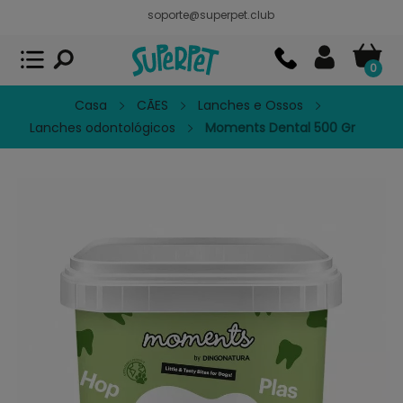
soporte@superpet.club
Superpet, comida para mascotas
VER
x
Superpet Club.
APP GRATIS - En
Google Play
0
Casa
CÃES
Lanches e Ossos
Lanches odontológicos
Moments Dental 500 Gr