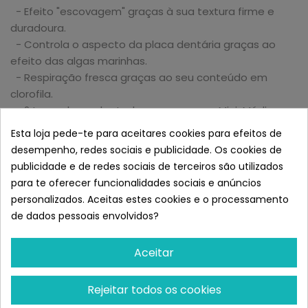
- Efeito "escovagem" graças à sua textura firme e
duradoura.
- Controla o aspecto da placa dentária graças ao
efeito das algas marinhas.
- Respiração fresca graças ao seu conteúdo em
clorofila.
- 2 tamanhos adaptados ao seu peso, Mini-Médio
(raças pequenas) e Maxi-Giant (raças grandes).
Esta loja pede-te para aceitares cookies para efeitos de
desempenho, redes sociais e publicidade. Os cookies de
publicidade e de redes sociais de terceiros são utilizados
Ingredientes:
para te oferecer funcionalidades sociais e anúncios
Frango fresco 70%, ervilhas, batata, carne de frango
personalizados. Aceitas estes cookies e o processamento
desidratada, colagénio, glicerina vegetal, proteína de
de dados pessoais envolvidos?
frango hidrolisada, algas marinhas.
Aceitar
PROTEÍNA BRUTA 23 %.
ÓLEOS E GORDURAS BRUTOS 8 % DE FIBRA BRUTA
Rejeitar todos os cookies
FIBRA BRUTA 2,3 % DE FIBRA BRUTA