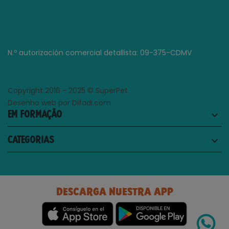
N.º autorización comercial detallista: 09-375-CDMV
Copyright 2016 - 2025 © SuperPet
Desenho web por Difadi.com
EM FORMAÇÃO
keyboard_arrow_down
CATEGORIAS
keyboard_arrow_down
DESCARGA NUESTRA APP