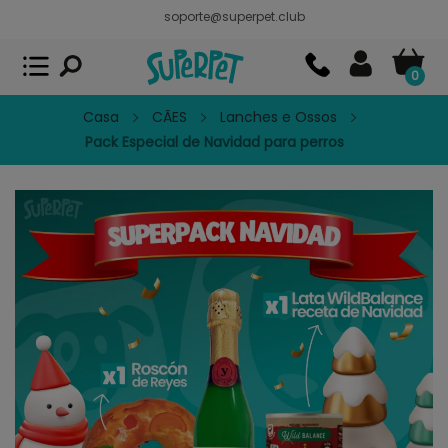
soporte@superpet.club
Superpet, comida para mascotas
VER
x
Superpet Club.
APP GRATIS - En
Google Play
0
Casa
CÃES
Lanches e Ossos
Pack Especial de Navidad para perros