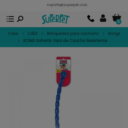
soporte@superpet.club
Superpet, comida para mascotas
VER
x
Superpet Club.
APP GRATIS - En
Google Play
0
Casa
CÃES
Brinquedos para cachorro
Kongs
KONG Safestix Vara de Caucho Resistente