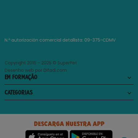
N.º autorización comercial detallista: 09-375-CDMV
Copyright 2016 - 2025 © SuperPet
Desenho web por Difadi.com
EM FORMAÇÃO
keyboard_arrow_down
CATEGORIAS
keyboard_arrow_down
DESCARGA NUESTRA APP