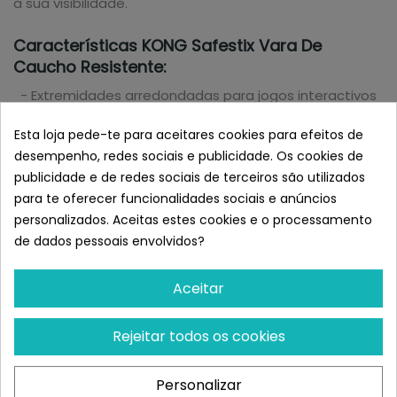
a sua visibilidade.
Características KONG Safestix Vara De
Caucho Resistente:
- Extremidades arredondadas para jogos interactivos
mais seguros
Esta loja pede-te para aceitares cookies para efeitos de
- Material durável, ideal para jogos contínuos de
desempenho, redes sociais e publicidade. Os cookies de
buscar e recolher
publicidade e de redes sociais de terceiros são utilizados
- É flexível e rebota para entusiasmar mais as
para te oferecer funcionalidades sociais e anúncios
mascotes
personalizados. Aceitas estes cookies e o processamento
- Flutua na água
de dados pessoais envolvidos?
Disponível em 3 tamanhos diferentes (pequeno, médio
e grande) e cores sortidas (rosa, verde e azul).
Aceitar
Pequeno: 30 cm de comprimento
Rejeitar todos os cookies
Médio: 50 cm comprimento
Grande: 70 cm de comprimento
Personalizar
Semelhante a KONG Safestix Vara