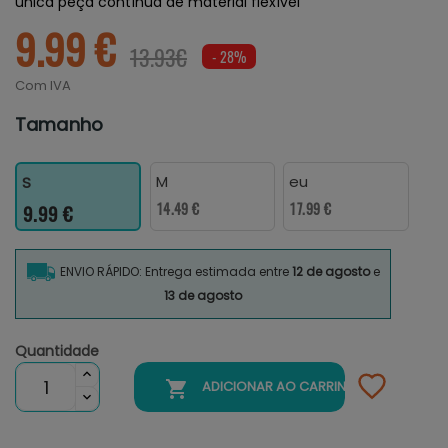
única peça contínua de material flexível
9.99 €
13.93€
- 28%
Com IVA
Tamanho
M
eu
S
14.49 €
17.99 €
9.99 €
ENVIO RÁPIDO: Entrega estimada entre
12 de agosto
e
13 de agosto
Quantidade

ADICIONAR AO CARRINHO