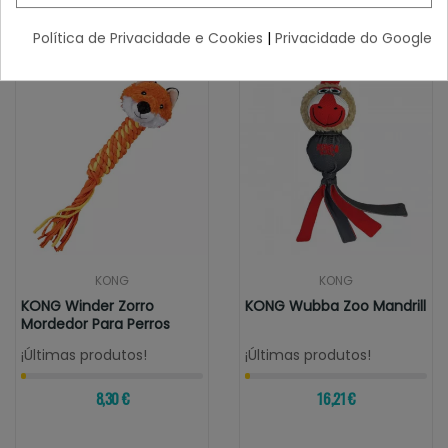
de Caucho Resistente
Política de Privacidade e Cookies
|
Privacidade do Google
KONG
KONG
KONG Winder Zorro
KONG Wubba Zoo Mandrill
Mordedor Para Perros
¡Últimas produtos!
¡Últimas produtos!
8,30 €
16,21 €