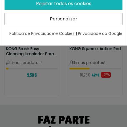
Rejeitar todos os cookies
Personalizar
Política de Privacidade e Cookies
|
Privacidade do Google
KONG
KONG
KONG Brush Easy
KONG Squeezz Action Red
Cleaning Limpiador Para
Juguete
¡Últimas produtos!
¡Últimas produtos!
9,50 €
10,23 €
- 27%
7,49 €
FAZ PARTE