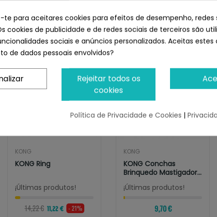
zem o brinquedo pular e fazer barulho, o que estimula jogos
r ao pegá-lo.
e-te para aceitares cookies para efeitos de desempenho, redes 
or para perros Wubba Finz
Os cookies de publicidade e de redes sociais de terceiros são uti
uncionalidades sociais e anúncios personalizados. Aceitas estes 
o de dados pessoais envolvidos?
nalizar
Rejeitar todos os
Ace
cookies
Política de Privacidade e Cookies
|
Privacid
KONG
KONG
KONG Ring
KONG Conchas
Brinquedo Mastigador
Para Cães
¡Últimas produtos!
¡Últimas produtos!
14,22 €
9,70 €
- 21%
11,22 €