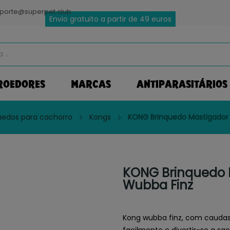
porte@superpet.club
Envio gratuito a partir de 49 euros
ROEDORES
MARCAS
ANTIPARASITÁRIOS
uedos para cachorro
Kongs
KONG Brinquedo Mastigador
KONG Brinquedo 
Wubba Finz
Kong wubba finz, com caudas
facilmente e divertir-se a sac