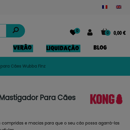
Powered by
Translate
0
0
0,00 €
VERÃO
BLOG
LIQUIDAÇÃO
 para Cães Wubba Finz
Mastigador Para Cães
 compridas e macias para que o seu cão possa agarrá-las
udi-las.