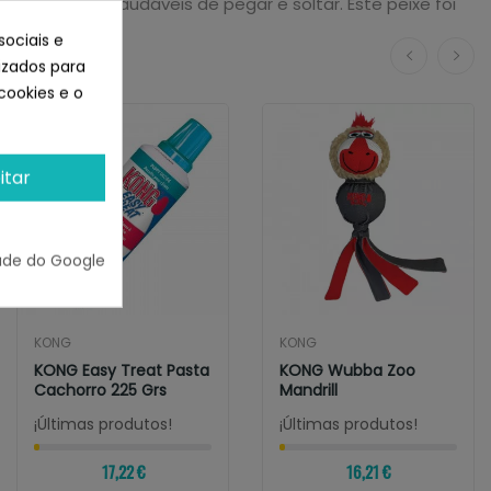
 ativos e saudáveis ​​de pegar e soltar. Este peixe foi
sociais e
lizados para
cookies e o
itar
ade do Google
KONG
KONG
KONG Easy Treat Pasta
KONG Wubba Zoo
Cachorro 225 Grs
Mandrill
¡Últimas produtos!
¡Últimas produtos!
17,22 €
16,21 €