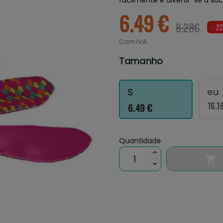
6.49 €
8.28€
- 2
Com IVA
Tamanho
eu
S
16.1
6.49 €
Quantidade
