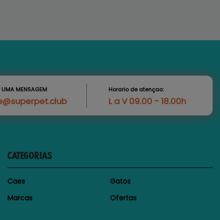
S UMA MENSAGEM
Horario de atençao:
e@superpet.club
L a V 09.00 - 18.00h
CATEGORIAS
Caes
Gatos
Marcas
Ofertas