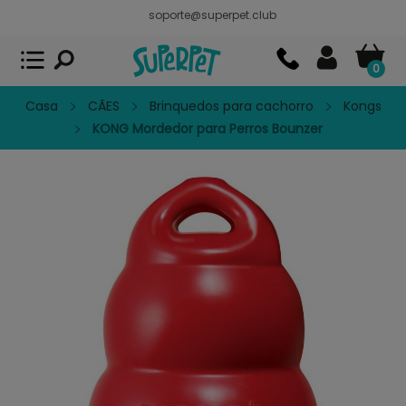
soporte@superpet.club
Superpet, comida para mascotas
VER
x
Superpet Club.
APP GRATIS - En
Google Play
0
Casa
CÃES
Brinquedos para cachorro
Kongs
KONG Mordedor para Perros Bounzer