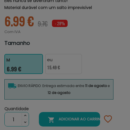
Eles nunca se divertiram tanto!
Material durável com um salto imprevisível
6.99 €
9.7€
- 28%
Com IVA
Tamanho
eu
M
15.49 €
6.99 €
ENVIO RÁPIDO: Entrega estimada entre
11 de agosto
e
12 de agosto
Quantidade

ADICIONAR AO CARRINHO