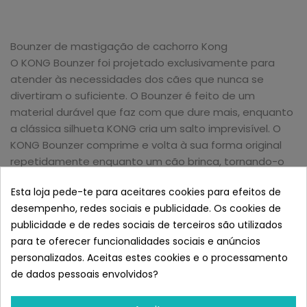
Bounzer de mastigação de cachorro Kong
O KONG Bounzer foi projetado exclusivamente para
atender às necessidades dos cães que nunca se
divertiram o suficiente. O Bounzer é feito de um
material durável que faz com que dure mais, enquanto
a clássica silhueta KONG cria um salto imprevisível. O
KONG Bounzer comprime e volta à sua forma original
repetidamente enquanto um cão brinca, tornando-o
um brinquedo ideal para diversão independente. A alça
Esta loja pede-te para aceitares cookies para efeitos de
superior também facilita puxar e jogar interativamente.
desempenho, redes sociais e publicidade. Os cookies de
TAMANHO
publicidade e de redes sociais de terceiros são utilizados
M: 10x15x10cm
para te oferecer funcionalidades sociais e anúncios
L: 12x20x12cm,
personalizados. Aceitas estes cookies e o processamento
GG: 15x25x15cm
Semelhante a KONG Mordedor
de dados pessoais envolvidos?
para Perros Bounzer