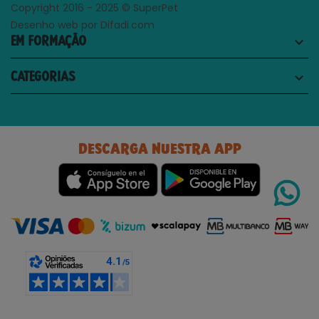
Copyright 2016 - 2025 © SuperPet
Desenho web por Difadi.com
EM FORMAÇÃO
keyboard_arrow_down
CATEGORIAS
keyboard_arrow_down
DESCARGA NUESTRA APP