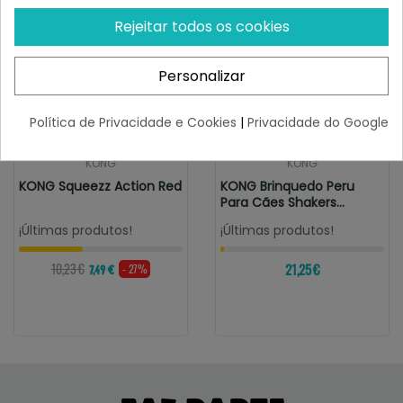
Rejeitar todos os cookies
Personalizar
Política de Privacidade e Cookies
|
Privacidade do Google
KONG
KONG
KONG Squeezz Action Red
KONG Brinquedo Peru
Para Cães Shakers
Honkers Tamanho L
¡Últimas produtos!
¡Últimas produtos!
10,23 €
21,25 €
- 27%
7,49 €