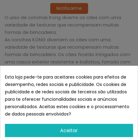
Notificarme
O urso de conchas Kong diverte os cães com uma
variedade de texturas que recompensam muitas
formas de brincadeira.
As conchas KONG divertem os cães com uma
variedade de texturas que recompensam muitas
formas de brincadeira. Os cães ficarão intrigados com
uma casca exterior resistente e balística, forrada com
protuberâncias nas pontas flexíveis que satisfazem os
instintos de mastigação enquanto também limpam os
Esta loja pede-te para aceitares cookies para efeitos de
dentes e as gengivas. O capô atraente do squeaker
desempenho, redes sociais e publicidade. Os cookies de
aumenta a diversão.
publicidade e de redes sociais de terceiros são utilizados
Semelhante a KONG Shells Oso de
para te oferecer funcionalidades sociais e anúncios
juguete mordedor para perros
personalizados. Aceitas estes cookies e o processamento
Talla S
de dados pessoais envolvidos?
Aceitar