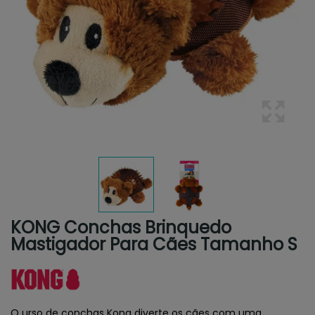
KONG Conchas Brinquedo
Mastigador Para Cães Tamanho S
O urso de conchas Kong diverte os cães com uma