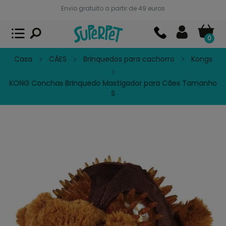
Envio gratuito a partir de 49 euros
Superpet, comida para mascotas
VER
x
Superpet Club.
APP GRATIS - En
Google Play
0
Casa
CÃES
Brinquedos para cachorro
Kongs
KONG Conchas Brinquedo Mastigador para Cães Tamanho
S