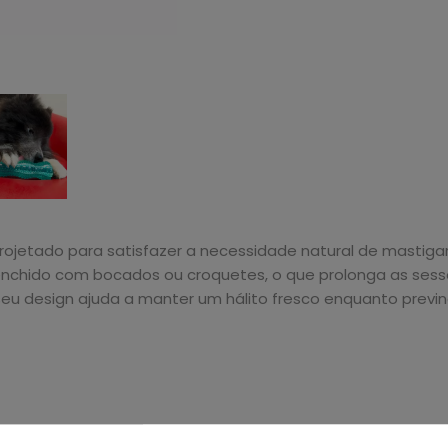
ojetado para satisfazer a necessidade natural de mastigar
reenchido com bocados ou croquetes, o que prolonga as ses
, seu design ajuda a manter um hálito fresco enquanto previ