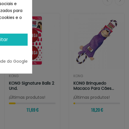
sociais e
lizados para
cookies e o
itar
ade do Google
KONG
KONG
KONG Signature Balls 2
KONG Brinquedo
Und.
Macaco Para Cães
Tugger Knots Monkey...
¡Últimas produtos!
¡Últimas produtos!
11,69 €
18,20 €