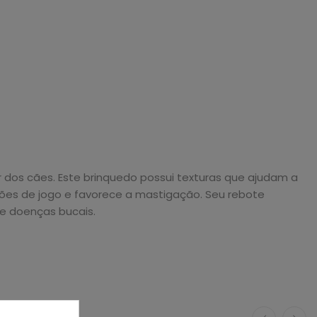
 dos cães. Este brinquedo possui texturas que ajudam a
sões de jogo e favorece a mastigação. Seu rebote
ne doenças bucais.