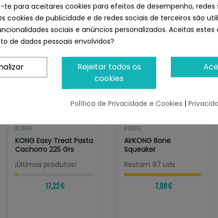
Stick M
e-te para aceitares cookies para efeitos de desempenho, redes 
Os cookies de publicidade e de redes sociais de terceiros são uti
uncionalidades sociais e anúncios personalizados. Aceitas estes 
o de dados pessoais envolvidos?
nalizar
Rejeitar todos os
Ace
cookies
Política de Privacidade e Cookies
|
Privacid
KONG
KONG
KONG Easy Treat Pasta
AirKONG Bone
Cachorro 225 Grs
Squeaker
¡Últimas produtos!
Restam 97 uds
17,22 €
7,08 €