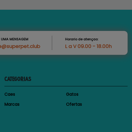
S UMA MENSAGEM
Horario de atençao:
e@superpet.club
L a V 09.00 - 18.00h
CATEGORIAS
Caes
Gatos
Marcas
Ofertas