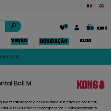
Powered by
Translate
0
0
0,00 €
VERÃO
BLOG
LIQUIDAÇÃO
ntal Ball M
tal Ball M
ueezz satisfazem a necessidade instintiva de mastigar,
ultículos texturizados recompensam o comportamento