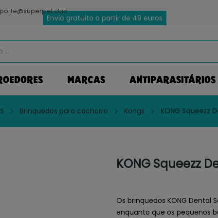
porte@superpet.club
Envio gratuito a partir de 49 euros
ROEDORES
MARCAS
ANTIPARASITÁRIOS
S
Brinquedos para cachorro
Kongs
KONG Squeezz De
KONG Squeezz Den
Os brinquedos KONG Dental Sq
enquanto que os pequenos b