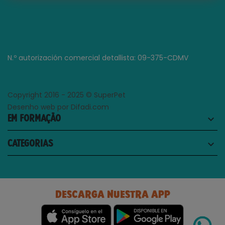
N.º autorización comercial detallista: 09-375-CDMV
Copyright 2016 - 2025 © SuperPet
Desenho web por Difadi.com
EM FORMAÇÃO
keyboard_arrow_down
CATEGORIAS
keyboard_arrow_down
DESCARGA NUESTRA APP