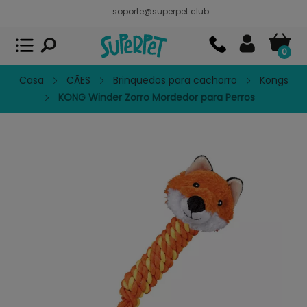
soporte@superpet.club
Superpet, comida para mascotas
VER
x
Superpet Club.
APP GRATIS - En
Google Play
0
Casa
CÃES
Brinquedos para cachorro
Kongs
KONG Winder Zorro Mordedor para Perros