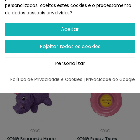
Fabricação de alta qualidade e com pouco material de
personalizados. Aceitas estes cookies e o processamento
enchimento
de dados pessoais envolvidos?
Apito integrado na cabeça para chamar a atenção do
cão
Aceitar
Medidas: 36 x 9 x 9 cm (L x A x A)
Semelhante a KONG Winder Zorro
Rejeitar todos os cookies
Mordedor para Perros
Personalizar
Política de Privacidade e Cookies
|
Privacidade do Google
KONG
KONG
KONG Brinquedo Hippo
KONG Puppy Tyres