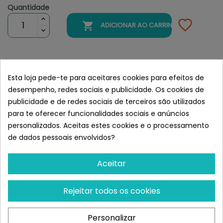
Quantidade

ADICIONAR AO CARRINHO
Semelhante a Stangest Dentican
Esta loja pede-te para aceitares cookies para efeitos de
Soluble para Perros y Gatos
desempenho, redes sociais e publicidade. Os cookies de
publicidade e de redes sociais de terceiros são utilizados
para te oferecer funcionalidades sociais e anúncios
personalizados. Aceitas estes cookies e o processamento
de dados pessoais envolvidos?
Aceitar
Rejeitar todos os cookies
Personalizar
VIRBAC
MENFORSAN