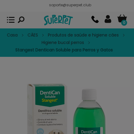
soporte@superpet.club
Superpet, comida para mascotas
VER
x
Superpet Club.
APP GRATIS - En
Google Play
0
Casa
CÃES
Produtos de saúde e higiene cães
Higiene bucal perros
Stangest Dentican Soluble para Perros y Gatos