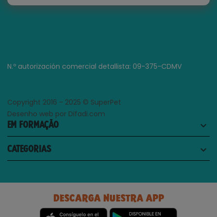
N.º autorización comercial detallista: 09-375-CDMV
Copyright 2016 - 2025 © SuperPet
Desenho web por Difadi.com
EM FORMAÇÃO
keyboard_arrow_down
CATEGORIAS
keyboard_arrow_down
DESCARGA NUESTRA APP