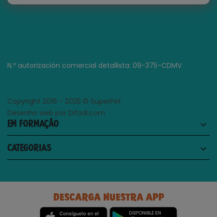
N.º autorización comercial detallista: 09-375-CDMV
Copyright 2016 - 2025 © SuperPet
Desenho web por Difadi.com
EM FORMAÇÃO
keyboard_arrow_down
CATEGORIAS
keyboard_arrow_down
DESCARGA NUESTRA APP