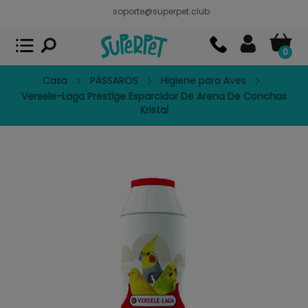
soporte@superpet.club
Superpet, comida para mascotas
VER
x
Superpet Club.
APP GRATIS - En
Google Play
0
Casa
PÁSSAROS
Higiene para Aves
Versele-Laga Prestige Esparcidor De Arena De Conchas
Kristal