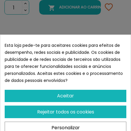

ADICIONAR AO CARRINHO
Semelhante a Versele-Laga
Prestige Esparcidor De Arena De
Esta loja pede-te para aceitares cookies para efeitos de
Conchas Kristal
desempenho, redes sociais e publicidade. Os cookies de
publicidade e de redes sociais de terceiros são utilizados
para te oferecer funcionalidades sociais e anúncios
personalizados. Aceitas estes cookies e o processamento
de dados pessoais envolvidos?
Aceitar
Rejeitar todos os cookies
Personalizar
VERSELE-LAGA
VERSELE-LAGA