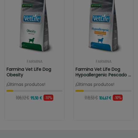
FARMINA
FARMINA
Farmina Vet Life Dog
Farmina Vet Life Dog
Obesity
Hypoallergenic Pescado &
Patata
¡Últimas produtos!
¡Últimas produtos!
106,12 €
118,53 €
-10%
-10%
95,50 €
106,67 €