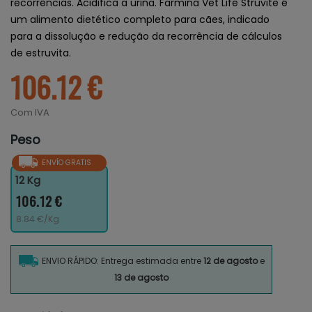
recorrências. Acidifica a urina. Farmina Vet Life Struvite é
um alimento dietético completo para cães, indicado
para a dissolução e redução da recorrência de cálculos
de estruvita.
106.12 €
Com IVA
Peso
ENVÍO GRATIS
12 Kg
106.12 €
8.84 €/Kg
ENVIO RÁPIDO: Entrega estimada entre
12 de agosto
e
13 de agosto