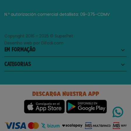
N.º autorización comercial detallista: 09-375-CDMV
Copyright 2016 - 2025 © SuperPet
Desenho web por Difadi.com
EM FORMAÇÃO
keyboard_arrow_down
CATEGORIAS
keyboard_arrow_down
DESCARGA NUESTRA APP