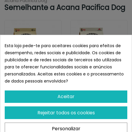
Acana Pacifica Dog
Semelhante a Acana Pacifica Dog
Esta loja pede-te para aceitares cookies para efeitos de
desempenho, redes sociais e publicidade. Os cookies de
publicidade e de redes sociais de terceiros são utilizados
para te oferecer funcionalidades sociais e anúncios
personalizados. Aceitas estes cookies e o processamento
de dados pessoais envolvidos?
ACANA
ACANA
Acana Puppy & Junior
Acana Ranchlands
Aceitar
Large Breed
Restam 57 uds
¡Últimas produtos!
Rejeitar todos os cookies
92,50 €
81,62 €
Personalizar