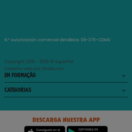
N.º autorización comercial detallista: 09-375-CDMV
Copyright 2016 - 2025 © SuperPet
Desenho web por Difadi.com
EM FORMAÇÃO
keyboard_arrow_down
CATEGORIAS
keyboard_arrow_down
DESCARGA NUESTRA APP