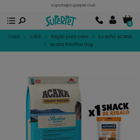
soporte@superpet.club
Superpet, comida para mascotas
VER
x
Superpet Club.
APP GRATIS - En
Google Play
0
Casa
CÃES
Ração para cães
Eu acho ACANA
Acana Pacifica Dog