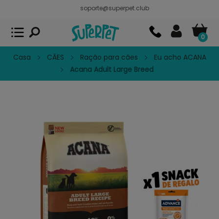
soporte@superpet.club
Superpet, comida para mascotas
VER
x
Superpet Club.
APP GRATIS - En
Google Play
0
Casa
CÃES
Ração para cães
Eu acho ACANA
Acana Adult Large Breed