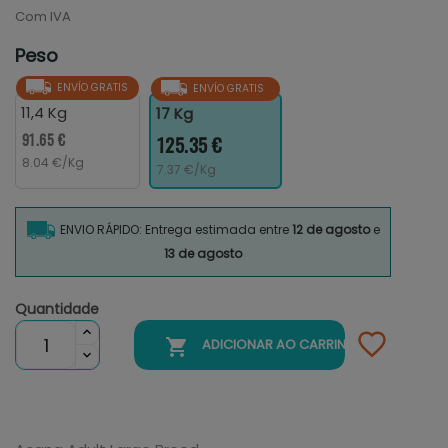
Com IVA
Peso
ENVÍO GRATIS
ENVÍO GRATIS
11,4 Kg
17 Kg
91.65 €
125.35 €
8.04 €/Kg
7.37 €/Kg
ENVIO RÁPIDO: Entrega estimada entre
12 de agosto
e
13 de agosto
Quantidade

ADICIONAR AO CARRINHO