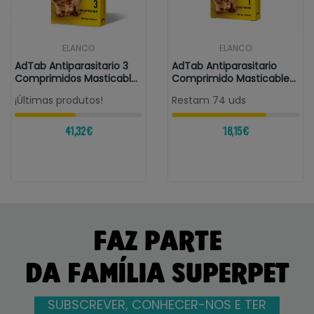
ELANCO
ELANCO
AdTab Antiparasitario 3
AdTab Antiparasitario
Comprimidos Masticables
Comprimido Masticable
Para...
Para Perros
¡Últimas produtos!
Restam 74 uds
41,32 €
18,15 €
FAZ PARTE
DA FAMÍLIA SUPERPET
SUBSCREVER, CONHECER-NOS E TER