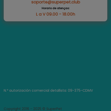
soporte@superpet.club
Horario de atençao:
L a V 09.00 - 18.00h
N.º autorización comercial detallista: 09-375-CDMV
Copyright 2016 - 2025 © SuperPet