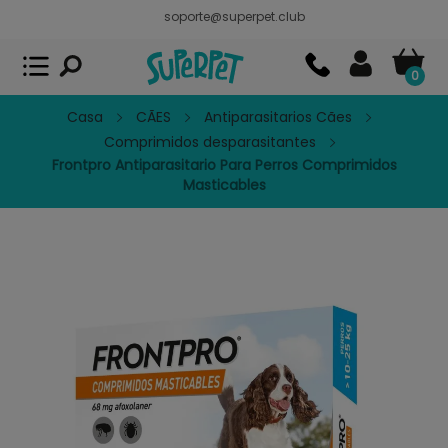
soporte@superpet.club
Superpet, comida para mascotas
VER
x
Superpet Club.
APP GRATIS - En
Google Play
0
Casa
CÃES
Antiparasitarios Cães
Comprimidos desparasitantes
Frontpro Antiparasitario Para Perros Comprimidos
Masticables