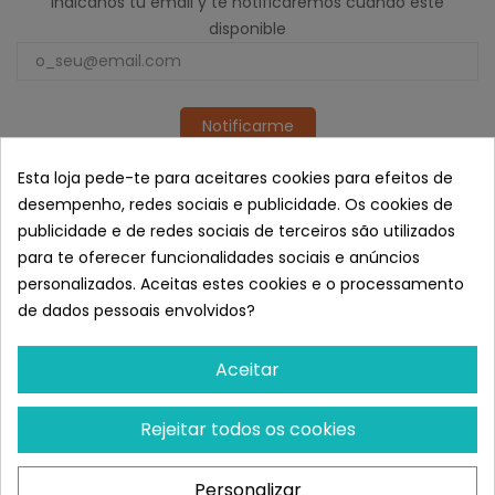
Indicanos tu email y te notificaremos cuando este
disponible
Notificarme
Semelhante a Versele-Laga
Esta loja pede-te para aceitares cookies para efeitos de
NutriBird P19 Original para la Cría
desempenho, redes sociais e publicidade. Os cookies de
de Loros
publicidade e de redes sociais de terceiros são utilizados
para te oferecer funcionalidades sociais e anúncios
personalizados. Aceitas estes cookies e o processamento
de dados pessoais envolvidos?
Aceitar
Rejeitar todos os cookies
Personalizar