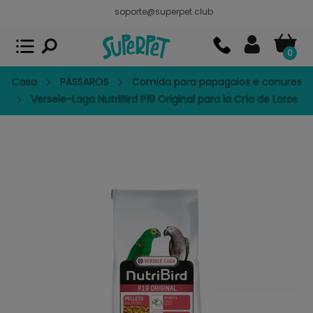
soporte@superpet.club
Superpet, comida para mascotas
VER
x
Superpet Club.
APP GRATIS - En
Google Play
0
Casa
PÁSSAROS
Comida para papagaios e conures
Versele-Laga NutriBird P19 Original para la Cría de Loros