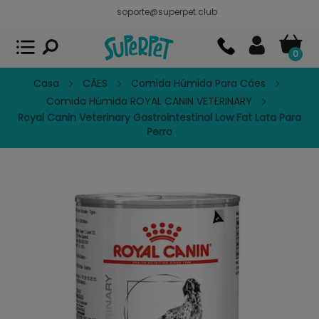
soporte@superpet.club
Superpet, comida para mascotas
VER
x
Superpet Club.
APP GRATIS - En
Google Play
0
Casa
CÃES
Comida Húmida Para Câes
Comida Húmida ROYAL CANIN VETERINARY
Royal Canin Veterinary Gastrointestinal Low Fat Lata Para
Perro