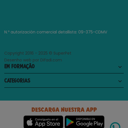
N.º autorización comercial detallista: 09-375-CDMV
Copyright 2016 - 2025 © SuperPet
Desenho web por Difadi.com
EM FORMAÇÃO
keyboard_arrow_down
CATEGORIAS
keyboard_arrow_down
DESCARGA NUESTRA APP