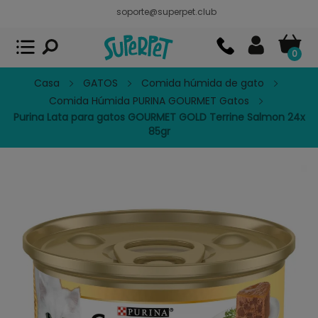
soporte@superpet.club
Superpet, comida para mascotas
VER
x
Superpet Club.
APP GRATIS - En
Google Play
0
Casa
GATOS
Comida húmida de gato
Comida Húmida PURINA GOURMET Gatos
Purina Lata para gatos GOURMET GOLD Terrine Salmon 24x
85gr