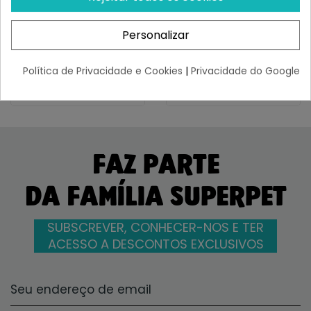
GOURMET GOLD Terrine
GOURMET GOLD Doble
Surtido...
Placer...
¡Últimas produtos!
¡Últimas produtos!
Personalizar
7,82 €
19,00 €
Política de Privacidade e Cookies
|
Privacidade do Google
FAZ PARTE
DA FAMÍLIA SUPERPET
SUBSCREVER, CONHECER-NOS E TER
ACESSO A DESCONTOS EXCLUSIVOS