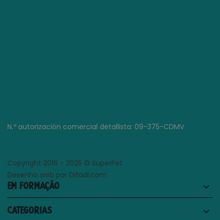
N.º autorización comercial detallista: 09-375-CDMV
Copyright 2016 - 2025 © SuperPet
Desenho web por Difadi.com
EM FORMAÇÃO
keyboard_arrow_down
CATEGORIAS
keyboard_arrow_down