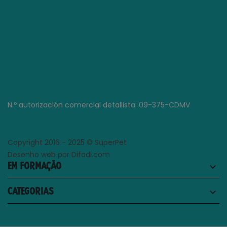
N.º autorización comercial detallista: 09-375-CDMV
Copyright 2016 - 2025 © SuperPet
Desenho web por Difadi.com
EM FORMAÇÃO
keyboard_arrow_down
CATEGORIAS
keyboard_arrow_down