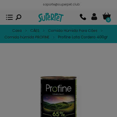
soporte@superpet.club
Superpet, comida para mascotas
VER
x
Superpet Club.
APP GRATIS - En
Google Play
0
Casa
CÃES
Comida Húmida Para Câes
Comida húmida PROFINE
Profine Lata Cordero 400gr