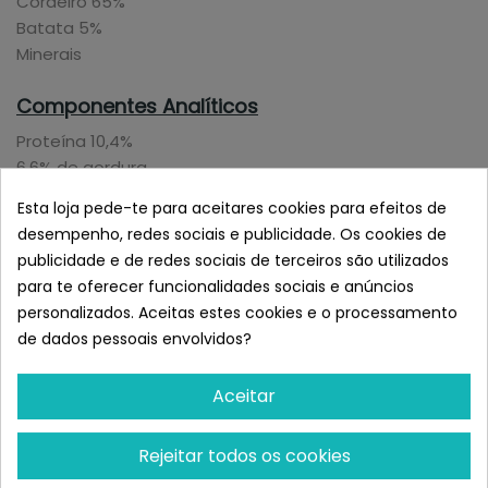
Cordeiro 65%
Batata 5%
Minerais
Componentes Analíticos
Proteína 10,4%
6,6% de gordura
Fibra 2,5%
Esta loja pede-te para aceitares cookies para efeitos de
Umidade 75%
desempenho, redes sociais e publicidade. Os cookies de
publicidade e de redes sociais de terceiros são utilizados
Aditivos Nutricionais Por 1 Kg:
para te oferecer funcionalidades sociais e anúncios
Vitamina D3 200 UI
personalizados. Aceitas estes cookies e o processamento
Vitamina E
de dados pessoais envolvidos?
30 mg todo alfa-tocoferol racêmico
15 mg de zinco como monohidrato de sulfato de zinco
Aceitar
3 mg de manganês como sulfato de manganês II
monohidrato
Rejeitar todos os cookies
0,75 mg de iodo como iodato de cálcio