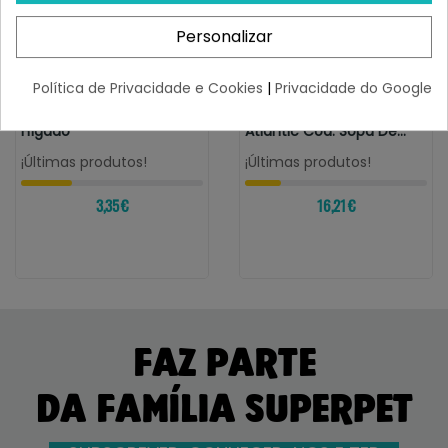
Personalizar
Política de Privacidade e Cookies
|
Privacidade do Google
LEONARDO
LEONARDO
Leonardo Lata 400 Gr
Leonardo Drink Care
Hígado
Atlantic Cod. Sopa De
Bacalao...
¡Últimas produtos!
¡Últimas produtos!
3,35 €
16,21 €
FAZ PARTE
DA FAMÍLIA SUPERPET