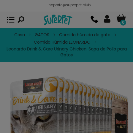
soporte@superpet.club
Superpet, comida para mascotas
VER
x
Superpet Club.
APP GRATIS - En
Google Play
0
Casa
GATOS
Comida húmida de gato
Comida Húmida LEONARDO
Leonardo Drink & Care Urinary Chicken. Sopa de Pollo para
Gatos