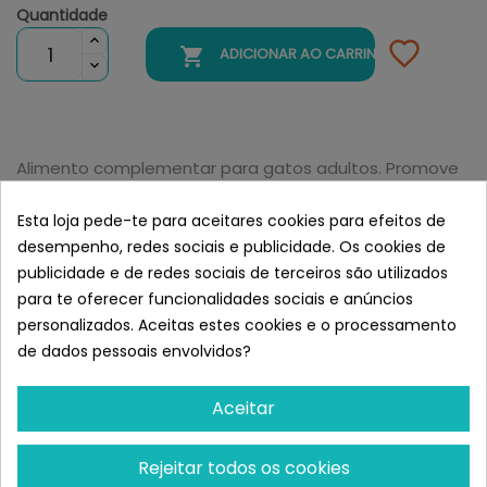
Quantidade

ADICIONAR AO CARRINHO
Alimento complementar para gatos adultos. Promove
a ingestão de líquidos. Ideal para complementar
alimentos secos.
Esta loja pede-te para aceitares cookies para efeitos de
Semelhante a Leonardo Drink &
desempenho, redes sociais e publicidade. Os cookies de
Care Urinary Chicken. Sopa de
publicidade e de redes sociais de terceiros são utilizados
Pollo para Gatos
para te oferecer funcionalidades sociais e anúncios
personalizados. Aceitas estes cookies e o processamento
de dados pessoais envolvidos?
Aceitar
Rejeitar todos os cookies