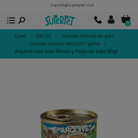
soporte@superpet.club
Superpet, comida para mascotas
VER
x
Superpet Club.
APP GRATIS - En
Google Play
0
Casa
GATOS
Comida húmida de gato
Comida húmida ARQUIVET gatos
Arquivet Lata Atún Blanco y Pargo en salsa 80gr