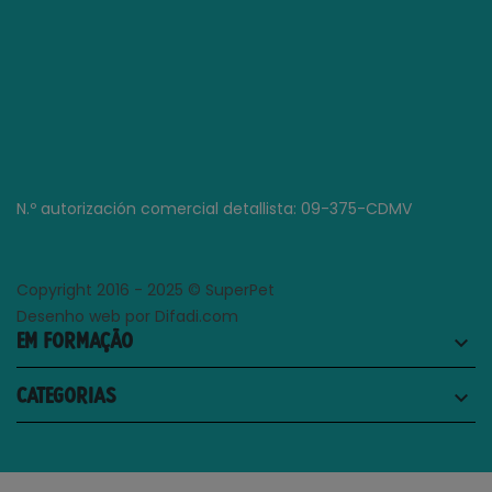
N.º autorización comercial detallista: 09-375-CDMV
Copyright 2016 - 2025 © SuperPet
Desenho web por Difadi.com
EM FORMAÇÃO
keyboard_arrow_down
CATEGORIAS
keyboard_arrow_down