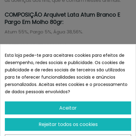
as doenças dos rins, que é comum nesses animais.
COMPOSIÇÃO Arquivet Lata Atum Branco E
Pargo Em Molho 80gr:
Atum 55%, Pargo 5%, Água 38,56%.
ADITIVOS NUTRICIONAIS:
Esta loja pede-te para aceitares cookies para efeitos de
Amido modificado (E1442) 1,20%, Goma de guar (E412)
desempenho, redes sociais e publicidade. Os cookies de
0,20%, Goma xantana (E415) 0,04%.
publicidade e de redes sociais de terceiros são utilizados
para te oferecer funcionalidades sociais e anúncios
COMPONENTES ANALÍTICOS (83 Kcals/100g):
personalizados. Aceitas estes cookies e o processamento
Proteína: (min. 13%). Gordura: (min. 1%). Cinza (max. 2%).
de dados pessoais envolvidos?
Fibra: (max. 0,5%). Humidade: (max. 83,5%).
Aceitar
Fornecer 1 a 2 latas por dia, dependendo do peso do
gato e dentro de uma mistura equilibrada de alimento
húmido e seco.
Rejeitar todos os cookies
Deixar sempre água fresca ao alcance do animal.