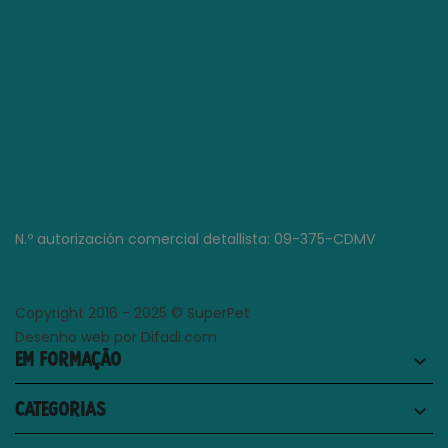
N.º autorización comercial detallista: 09-375-CDMV
Copyright 2016 - 2025 © SuperPet
Desenho web por Difadi.com
EM FORMAÇÃO
keyboard_arrow_down
CATEGORIAS
keyboard_arrow_down