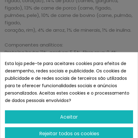
fígado, coração), 14% de pato (carnes, garganta,
fígado), 13% de carne de porco (carne, fígado,
pulmões, pele), 10% de carne de bovino (carne, pulmão,
fígado,
coração, rim), 4% de arroz, 1% de minerais, 1% de inulina.
Componentes analíticos:
Proteína bruta: 11%, gordura: 5,5%, fibra crua: 0,4%,
cinzas brutas: 1,8%, umidade: 78%.
Esta loja pede-te para aceitares cookies para efeitos de
desempenho, redes sociais e publicidade. Os cookies de
Aditivos / kg:
publicidade e de redes sociais de terceiros são utilizados
Aditivos nutricionais: vitaminas D3 (E671) 200IU, E
para te oferecer funcionalidades sociais e anúncios
Acetato de alfa-tocoferol 50mg, iodo (E2, como iodato
personalizados. Aceitas estes cookies e o processamento
de cálcio, anidro) 0,2mg, manganês (E5, como
de dados pessoais envolvidos?
manganês (II) sulfato) 2mg, zinco (E6, como
monohidrato de sulfato de zinco) 20 mg.
Aceitar
Recomendações de administração:
Rejeitar todos os cookies