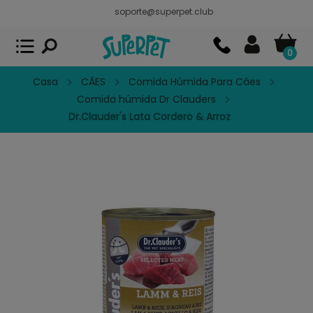
soporte@superpet.club
Superpet, comida para mascotas
VER
x
Superpet Club.
APP GRATIS - En
Google Play
0
Casa
CÃES
Comida Húmida Para Câes
Comida húmida Dr Clauders
Dr.Clauder's Lata Cordero & Arroz