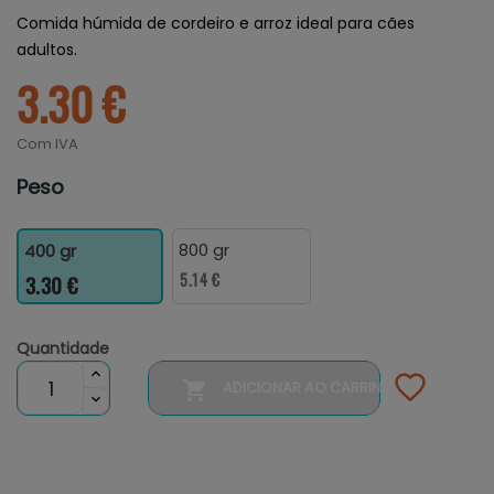
Comida húmida de cordeiro e arroz ideal para cães
adultos.
3.30 €
Com IVA
Peso
800 gr
400 gr
5.14 €
3.30 €
Quantidade

ADICIONAR AO CARRINHO