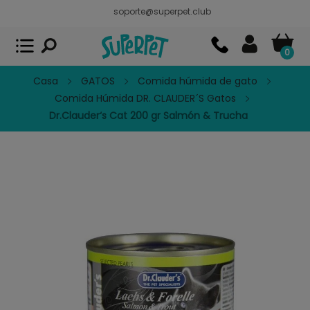
soporte@superpet.club
Superpet, comida para mascotas
VER
x
Superpet Club.
APP GRATIS - En
Google Play
0
Casa
GATOS
Comida húmida de gato
Comida Húmida DR. CLAUDER´S Gatos
Dr.Clauder‘s Cat 200 gr Salmón & Trucha