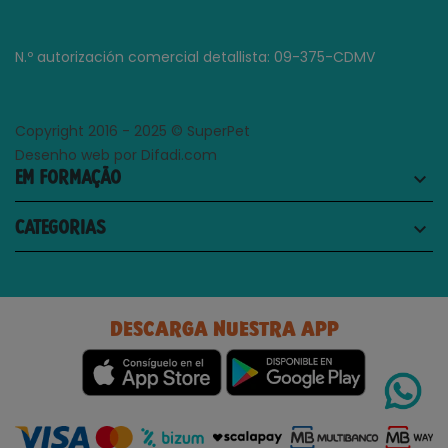
N.º autorización comercial detallista: 09-375-CDMV
Copyright 2016 - 2025 © SuperPet
Desenho web por Difadi.com
EM FORMAÇÃO
keyboard_arrow_down
CATEGORIAS
keyboard_arrow_down
DESCARGA NUESTRA APP