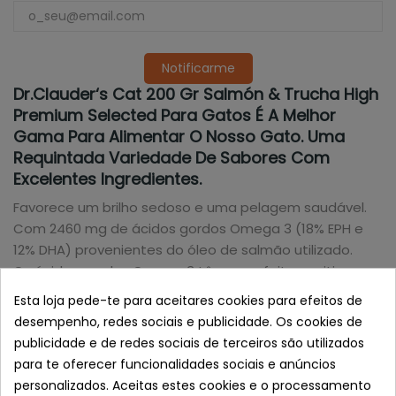
Notificarme
Dr.Clauder‘s Cat 200 Gr Salmón & Trucha High
Premium Selected Para Gatos É A Melhor
Gama Para Alimentar O Nosso Gato. Uma
Requintada Variedade De Sabores Com
Excelentes Ingredientes.
Favorece um brilho sedoso e uma pelagem saudável.
Com 2460 mg de ácidos gordos Omega 3 (18% EPH e
12% DHA) provenientes do óleo de salmão utilizado.
Os ácidos gordos Omega 3 têm um efeito positivo
sobre a pele, o pelo e a vitalidade em geral.
Esta loja pede-te para aceitares cookies para efeitos de
desempenho, redes sociais e publicidade. Os cookies de
Características Dr. Clauder’s Cat 200 Gr
publicidade e de redes sociais de terceiros são utilizados
Salmão & Truta:
para te oferecer funcionalidades sociais e anúncios
- suporta um brilho sedoso e saudável da camada
personalizados. Aceitas estes cookies e o processamento