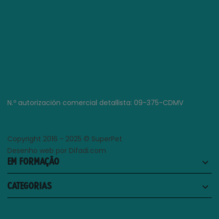
N.º autorización comercial detallista: 09-375-CDMV
Copyright 2016 - 2025 © SuperPet
Desenho web por Difadi.com
EM FORMAÇÃO
keyboard_arrow_down
CATEGORIAS
keyboard_arrow_down