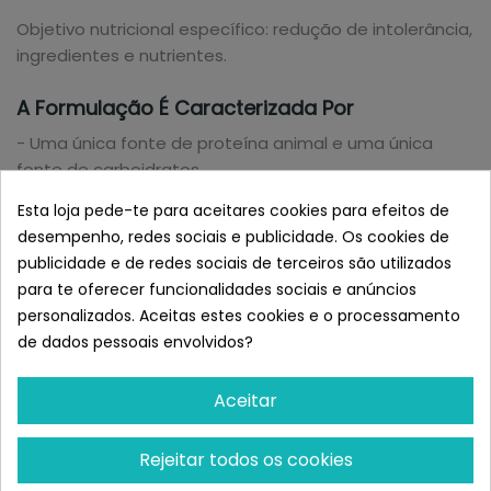
Objetivo nutricional específico: redução de intolerância,
ingredientes e nutrientes.
A Formulação É Caracterizada Por
- Uma única fonte de proteína animal e uma única
fonte de carboidratos.
- Com óleos Omega 3 provenientes da borracha com
Esta loja pede-te para aceitares cookies para efeitos de
efeito anti-inflamatório.
desempenho, redes sociais e publicidade. Os cookies de
publicidade e de redes sociais de terceiros são utilizados
Dr. Clauder’s Lata de Dieta Hipoalergênica para gatos
para te oferecer funcionalidades sociais e anúncios
não é recomendado para cães, filhotes e fêmeas
personalizados. Aceitas estes cookies e o processamento
grávidas e em lactação.
de dados pessoais envolvidos?
Composição Dr.Clauder’s Dieta Úmida Hipoalergênica
Aceitar
Gatos 200 gr:
Salmão, batata, óleo de linhaça, carbonato de cálcio,
Rejeitar todos os cookies
óleo de borracha.