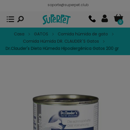
soporte@superpet.club
Superpet, comida para mascotas
VER
x
Superpet Club.
APP GRATIS - En
Google Play
0
Casa
GATOS
Comida húmida de gato
Comida Húmida DR. CLAUDER´S Gatos
Dr.Clauder's Dieta Húmeda Hipoalergénica Gatos 200 gr