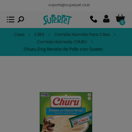
soporte@superpet.club
Superpet, comida para mascotas
VER
x
Superpet Club.
APP GRATIS - En
Google Play
0
Casa
CÃES
Comida Húmida Para Câes
Comida Húmeda CHURU
Churu Dog Receta de Pollo con Queso