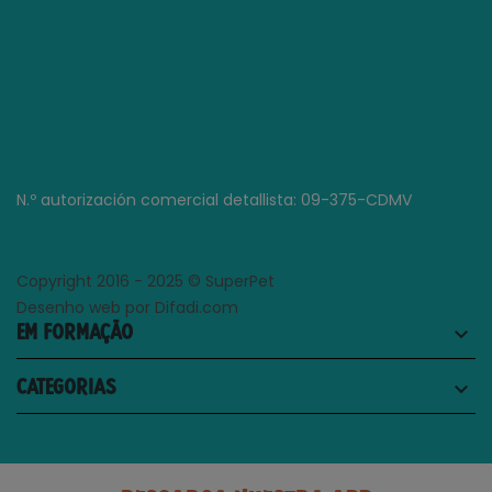
N.º autorización comercial detallista: 09-375-CDMV
Copyright 2016 - 2025 © SuperPet
Desenho web por Difadi.com
EM FORMAÇÃO
keyboard_arrow_down
CATEGORIAS
keyboard_arrow_down