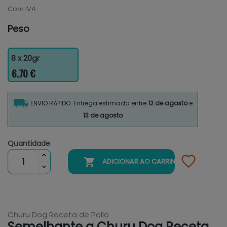
Com IVA
Peso
8 x 20gr
6.70 €
ENVIO RÁPIDO: Entrega estimada entre
12 de agosto
e
13 de agosto
Quantidade

ADICIONAR AO CARRINHO
Churu Dog Receta de Pollo
Semelhante a Churu Dog Receta