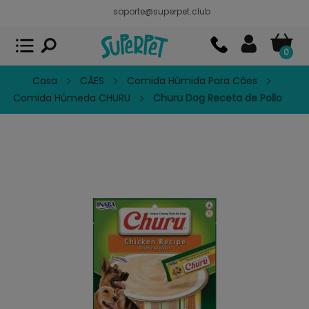
soporte@superpet.club
Superpet, comida para mascotas
VER
x
Superpet Club.
APP GRATIS - En
Google Play
0
Casa
CÃES
Comida Húmida Para Câes
Comida Húmeda CHURU
Churu Dog Receta de Pollo