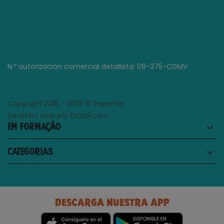
N.º autorización comercial detallista: 09-375-CDMV
Copyright 2016 - 2025 © SuperPet
Desenho web por Difadi.com
EM FORMAÇÃO
keyboard_arrow_down
CATEGORIAS
keyboard_arrow_down
DESCARGA NUESTRA APP