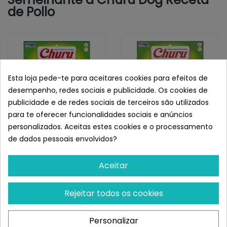
de Pollo
Esta loja pede-te para aceitares cookies para efeitos de
desempenho, redes sociais e publicidade. Os cookies de
publicidade e de redes sociais de terceiros são utilizados
para te oferecer funcionalidades sociais e anúncios
personalizados. Aceitas estes cookies e o processamento
de dados pessoais envolvidos?
INABA
INABA
Churu Dog Receta De
Churu Dog Receta De
Aceitar
Pollo Con Vegetales
Pollo Con Queso
¡Últimas produtos!
¡Últimas produtos!
Rejeitar todos os cookies
6,70 €
6,70 €
Personalizar