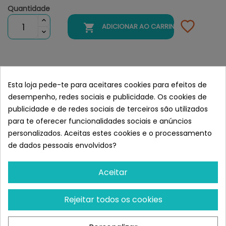
Quantidade

ADICIONAR AO CARRINHO
Belcando Baseline Latas 400 gr
Esta loja pede-te para aceitares cookies para efeitos de
Semelhante a Belcando Baseline
desempenho, redes sociais e publicidade. Os cookies de
Latas 400 Gr
publicidade e de redes sociais de terceiros são utilizados
para te oferecer funcionalidades sociais e anúncios
personalizados. Aceitas estes cookies e o processamento
de dados pessoais envolvidos?
Aceitar
Rejeitar todos os cookies