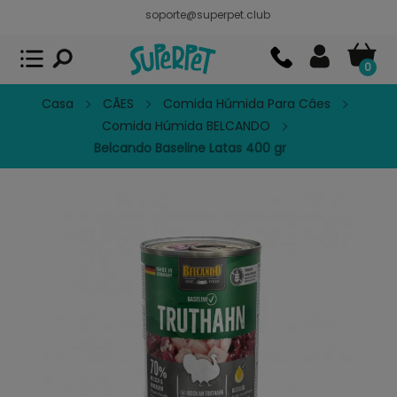
soporte@superpet.club
Superpet, comida para mascotas
VER
x
Superpet Club.
APP GRATIS - En
Google Play
0
Casa
CÃES
Comida Húmida Para Câes
Comida Húmida BELCANDO
Belcando Baseline Latas 400 gr