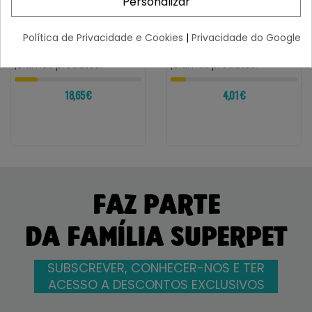
Personalizar
BELCANDO
BELCANDO
Belcando Lata Junior Ave
Belcando Lata
Política de Privacidade e Cookies
|
Privacidade do Google
Com Ovos
Monoproteico De Salmón
400g
¡Últimas produtos!
¡Últimas produtos!
18,65 €
4,01 €
FAZ PARTE
DA FAMÍLIA SUPERPET
SUBSCREVER, CONHECER-NOS E TER
ACESSO A DESCONTOS EXCLUSIVOS