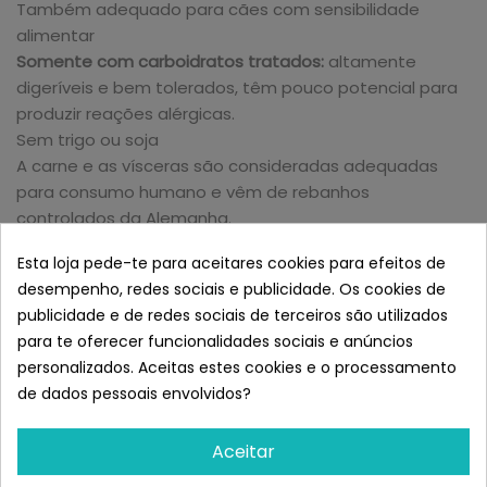
Também adequado para cães com sensibilidade
alimentar
Somente com carboidratos tratados:
altamente
digeríveis e bem tolerados, têm pouco potencial para
produzir reações alérgicas.
Sem trigo ou soja
A carne e as vísceras são consideradas adequadas
para consumo humano e vêm de rebanhos
controlados da Alemanha.
Carne sem purê
Esta loja pede-te para aceitares cookies para efeitos de
Com óleo de cardo:
fonte de ácidos graxos
desempenho, redes sociais e publicidade. Os cookies de
insaturados que promovem a saúde da pele e do
publicidade e de redes sociais de terceiros são utilizados
cabelo.
para te oferecer funcionalidades sociais e anúncios
Cozimento cuidadoso:
garante que os nutrientes dos
personalizados. Aceitas estes cookies e o processamento
ingredientes sejam mais bem preservados, bem como
de dados pessoais envolvidos?
sua consistência
Aceitar
Ingredientes:
Carne, coração, fígado e moela de frango (40%); carne