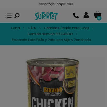
soporte@superpet.club
Superpet, comida para mascotas
VER
x
Superpet Club.
APP GRATIS - En
Google Play
0
Casa
CÃES
Comida Húmida Para Câes
Comida Húmida BELCANDO
Belcando Lata Pollo y Pato con Mijo y Zanahoria