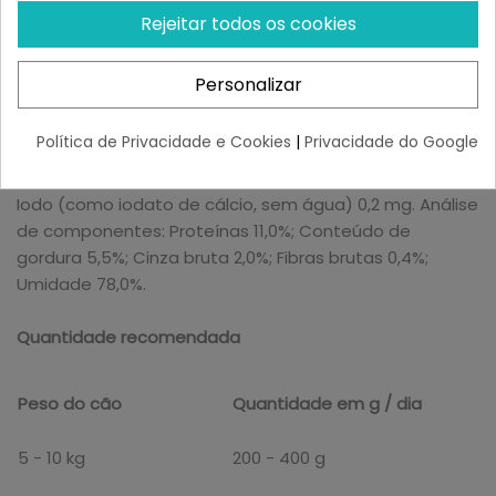
e coração de pato (25%); caldo de carne de frango e
Rejeitar todos os cookies
pato (24,5%); painço cozido (4%); cenouras (4%);
sementes de chia (1%); minerais (1%); óleo de cardo
Personalizar
(0,5%). Aditivos por kg: Aditivos nutricionais: Vitamina D3
200 UI; Vitamina E (como acetato de alfa-tocoferol) 50
Política de Privacidade e Cookies
|
Privacidade do Google
mg; Manganês (como sulfato de manganês II) 2 mg;
Zinco (como sulfato de zinco, monohidrato) 20 mg;
Iodo (como iodato de cálcio, sem água) 0,2 mg. Análise
de componentes: Proteínas 11,0%; Conteúdo de
gordura 5,5%; Cinza bruta 2,0%; Fibras brutas 0,4%;
Umidade 78,0%.
Quantidade recomendada
Peso do cão
Quantidade em g / dia
5 - 10 kg
200 - 400 g