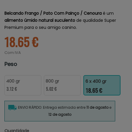
Belcando Frango / Pato Com Painço / Cenoura
é um
alimento úmido natural suculento
de qualidade Super
Premium para o seu amigo canino.
18.65 €
Com IVA
Peso
400 gr
800 gr
6 x 400 gr
3.12 €
5.02 €
18.65 €
ENVIO RÁPIDO: Entrega estimada entre
11 de agosto
e
12 de agosto
Quantidade