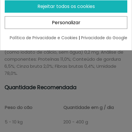
Carne, coração, fígado e moela de aves (66%); caldo
Rejeitar todos os cookies
de carne de frango (27,5%); ovo inteiro (4%); sementes
de chia (1%); minerais (1%); óleo de cardo (0,5%).
Personalizar
Aditivos por kg: Aditivos nutricionais: Vitamina D3 200 UI;
Vitamina E (como acetato de alfa-tocoferol) 50 mg;
Política de Privacidade e Cookies
|
Privacidade do Google
Manganês (como sulfato de manganês II) 2 mg; Zinco
(como sulfato de zinco, monohidrato) 20 mg; Iodo
(como iodato de cálcio, sem água) 0,2 mg. Análise de
componentes: Proteínas 11,0%; Conteúdo de gordura
6,5%; Cinza bruta 2,0%; Fibras brutas 0,4%; Umidade
78,0%.
Quantidade Recomendada
Peso do cão
Quantidade em g / dia
5 - 10 kg
200 - 400 g