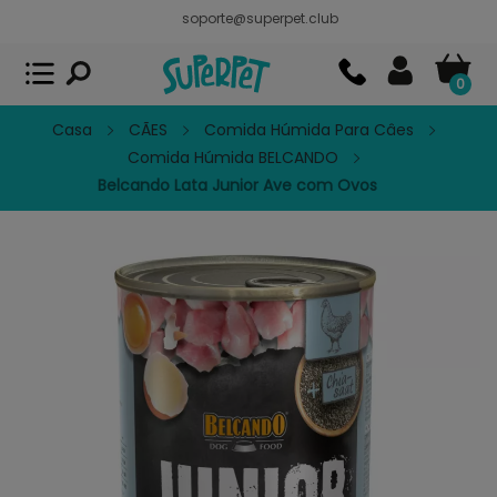
soporte@superpet.club
Superpet, comida para mascotas
VER
x
Superpet Club.
APP GRATIS - En
Google Play
0
Casa
CÃES
Comida Húmida Para Câes
Comida Húmida BELCANDO
Belcando Lata Junior Ave com Ovos