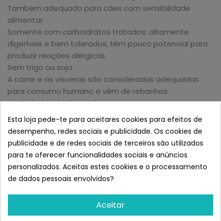
Também adequado para cães com sensibilidade
alimentar
Somente com carboidratos tratados: altamente
digeríveis e bem tolerados, têm pouco potencial para
produzir reações alérgicas.
Sem trigo ou soja
A carne e as vísceras são consideradas adequadas
para consumo humano e vêm de rebanhos
controlados da Alemanha.
Carne sem purê
Esta loja pede-te para aceitares cookies para efeitos de
Com óleo de cardo: fonte de ácidos graxos
desempenho, redes sociais e publicidade. Os cookies de
insaturados que promovem a saúde da pele e do
publicidade e de redes sociais de terceiros são utilizados
cabelo.
para te oferecer funcionalidades sociais e anúncios
Cozimento cuidadoso: garante que os nutrientes dos
personalizados. Aceitas estes cookies e o processamento
ingredientes sejam mais bem preservados, bem como
de dados pessoais envolvidos?
sua consistência
Aceitar
Ingredientes: